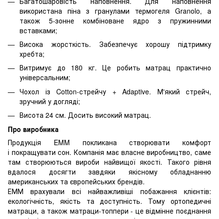
Багатошаровість наповнення. Для наповнення
використана піна з гранулами термогеля Granolo, а
також 5-зонне комбіноване ядро ​​з пружинними
вставками;
Висока жорсткість. Забезпечує хорошу підтримку
хребта;
Витримує до 180 кг. Це робить матрац практично
універсальним;
Чохол із Cotton-стрейчу + Adaptive. М'який стрейч,
зручний у догляді;
Висота 24 см. Досить високий матрац.
Про виробника
Продукція EMM покликана створювати комфорт
і покращувати сон. Компанія має власне виробництво, саме
там створюються вироби найвищої якості. Такого рівня
вдалося досягти завдяки якісному обладнанню
американських та європейських брендів.
ЕММ врахували всі найважливіші побажання клієнтів:
екологічність, якість та доступність. Тому ортопедичні
матраци, а також матраци-топпери - це відмінне поєднання