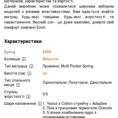
матеріалів, характеристик та вартості.
Даний виробник може похвалитися широким вибором
моделей з різними властивостями. Вам вдасться знайти
матрац будь-якої товщини, будь-якої жорсткості та
навантаження. Якісний сон - це дуже важливо, довірте свій
комфорт компанії Emm.
Характеристики
Бренд
EMM
Колекція
Belsonno
Тип матраца
Пружинні, Multi Pocket Spring
Висота (см)
24
Тип спального
Односпальне, Полуторне, Двоспальне
місця
Ступінь
5/5
жорсткості
Шари наповнення
1. Чохол з Cotton-стрейчу + Adaptive
2. Піна з гранулами термогелю Granolo
3. 5-зонне комбіноване ядро з
пружинними вставками