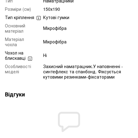
Тип
Наматрацники
Розміри (см)
150х190
Тип кріплення
Кутові гумки
Основний
Мікрофібра
матеріал
Матеріал
Мікрофібра
чохла
Чохол на
Ні
блискавці
Особливості
Захисний наматрацник.У наповненні -
моделі
синтефлекс та спанбонд. Фіксується
кутовими резинками-фіксаторами
Відгуки