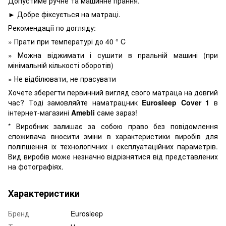
Допустиме ручне та машинне прання.
► Добре фіксується на матраці.
Рекомендації по догляду:
» Прати при температурі до 40 ° C
» Можна віджимати і сушити в пральній машині (при
мінімальній кількості оборотів)
» Не відбілювати, не прасувати
Хочете зберегти первинний вигляд свого матраца на довгий
час? Тоді замовляйте наматрацник
Eurosleep Cover 1
в
інтернет-магазині
Amebli
саме зараз!
* Виробник залишає за собою право без повідомлення
споживача вносити зміни в характеристики виробів для
поліпшення їх технологічних і експлуатаційних параметрів.
Вид виробів може незначно відрізнятися від представлених
на фотографіях.
Характеристики
Бренд
Eurosleep