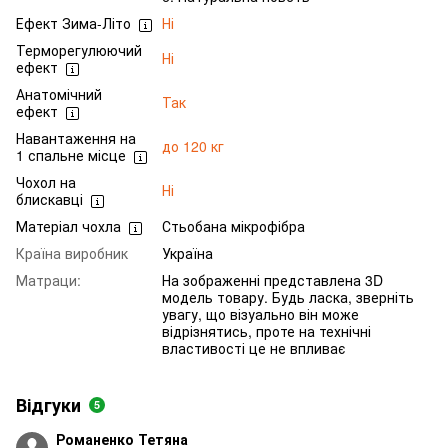
Ефект Зима-Літо
Ні
Терморегулюючий
Ні
ефект
Анатомічний
Так
ефект
Навантаження на
до 120 кг
1 спальне місце
Чохол на
Ні
блискавці
Матеріал чохла
Стьобана мікрофібра
Країна виробник
Україна
Матраци:
На зображенні представлена 3D
модель товару. Будь ласка, зверніть
увагу, що візуально він може
відрізнятись, проте на технічні
властивості це не впливає
Відгуки
5
Романенко Тетяна