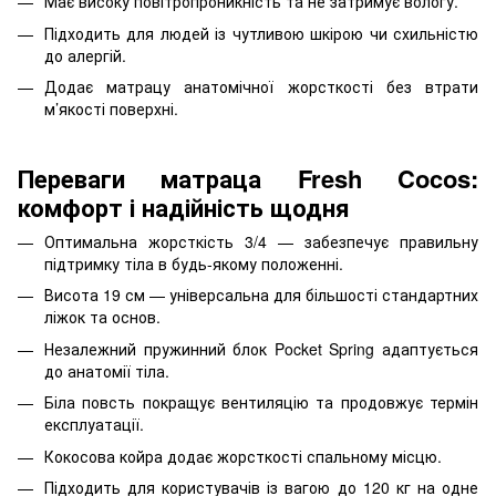
Має високу повітропроникність та не затримує вологу.
Підходить для людей із чутливою шкірою чи схильністю
до алергій.
Додає матрацу анатомічної жорсткості без втрати
м’якості поверхні.
Переваги матраца Fresh Cocos
:
комфорт і надійність щодня
Оптимальна жорсткість 3/4 — забезпечує правильну
підтримку тіла в будь-якому положенні.
Висота 19 см — універсальна для більшості стандартних
ліжок та основ.
Незалежний пружинний блок Pocket Spring адаптується
до анатомії тіла.
Біла повсть покращує вентиляцію та продовжує термін
експлуатації.
Кокосова койра додає жорсткості спальному місцю.
Підходить для користувачів із вагою до 120 кг на одне