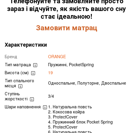
Телефонуйте та замовляйте просто
зараз і відчуйте, як якість вашого сну
стає ідеальною!
Замовити матрац
Характеристики
Бренд
ORANGE
Тип матраца
Пружинні, PocketSpring
Висота (см)
19
Тип спального
Односпальне, Полуторне, Двоспальне
місця
Ступінь
3/4
жорсткості
Шари наповнення
1. Натуральна повсть
2. Кокосова койра
3. ProtectCover
4. Пружинний блок Pocket Spring
5. ProtectCover
6. Натуральна повсть