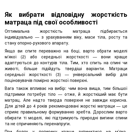
Як вибрати відповідну жорсткість
матраца під свої особливості
Оптимальна жорсткість матраца підбирається
індивідуально — з урахуванням віку, маси тіла, росту та
стану опорно-рухового апарату.
Якщо ви спите переважно на боці, варто обрати моделі
м’якої (2) або середньої жорсткості — вони краще
адаптуються до контурів тіла. Тим, хто спить на спині чи
животі, більше підійдуть твердіші варіанти. Матраци
середньої жорсткості (3) — універсальний вибір для
поціновувачів помірно жорсткої поверхні.
Вага також впливає на вибір: чим вона вища, тим більшої
підтримки потребує тіло — отже, й жорсткіший має бути
матрац. Але надто тверда поверхня не завжди корисна.
Для дітей до 4 років рекомендовані жорсткі матраци — це
сприяє правильному формуванню хребта. Дорослим варто
обирати ті моделі, які підтримують природні вигини спини
та не спричиняють перенапруги.
При болях у попереку краще зупинитися на м’яко-