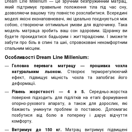
Dream Line Millenium — це зручний безпружинний матрац,
який підтримує правильне положення тіла під час сну,
дозволяючи вашому тілу повністю розслабитися. Всередині
моделі якісні еконаповнювачі, які ідеально поєднуються між
собою, створюючи оптимальні умови для відпочинку. Така
модель матраца зробить ваш сон здоровим. Щоранку ви
будете прокидатися бадьорим і життєрадісним. І зможете
забути про біль в спині та шиї, спровоковані некомфортним
спальним місцем.
Особливості Dream Line Millenium:
Головна перевага матрацу — прошивка чохла
натуральним льоном.
Створює терморегулюючий
ефект, підвищує міцність чохла та запобігає його
деформації.
Рівень жорсткості — 4 з 5.
Середньо-жорстка
поверхня
підходить для підлітків на етапі формування
опорно-рухового апарату, а також для дорослих, які
бажають уникнути проблем із поставою. Допомагає
позбутися від болю в попереку і дарує відчуття
комфорту.
Витримує до 150 кг.
Матрац витримує підвищені