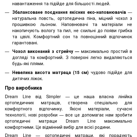
навантаження та підійде для більшості людей.
Збалансоване поєднання якісних еко-наповнювачів
—
натуральна повсть, ортопедична піна, міцний чохол з
прошивкою льоном. Наповнювачі та матеріали не
накопичують вологу та пил, не схильні до появи грибка
та цвілі. Комфортний сон та повноцінний відпочинок
гарантовані.
Чохол виконаний з стрейчу —
максимально простий в
догляді та комфортний. З поверхні легко видаляються
будь-які плями.
Невелика висота матраца (15 см)
чудово підійде для
дитячих ліжок.
Про виробника
Dream Line від Simpler — це наша власна лінійка
ортопедичних матраців, створена спеціально для
комфортного відпочинку. Якісні матеріали, сучасні
технології, нові розробки — все це допомагає нам зробити
ортопедичні матраци Dream Line максимально
комфортними. Це відмінний вибір для всієї родини.
Dream Line — ортопедичні матраци, які порадують