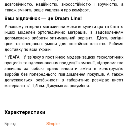
довговічністю, надійністю, зносостійкістю і зручністю, а
також змінять ваше уявлення про комфорт.
Ваш відпочінок — це Dream Line!
У нашому інтернет-магазині ви можете купити цю та багато
інших моделей ортопедичних матраців. Із задоволенням
допоможемо вибрати оптимальний варіант,. Діють вигідні
ціни та спеціальні умови для постійних клієнтів. Робимо
доставку по всій Україні!
* УВАГА! У зв’язку з постiйною модернiзацiєю технологiчних
процесiв та вдосконалення продукцiї компанiї, пiдприємство
залишає за собою право вносити змiни в конструкцiю
виробiв без попереднього повiдомлення покупцiв. А також
допускаються розбіжності в габаритних розмірах висот
матеріалів +/- 1,5 см. Дякуємо за розумiння.
Характеристики
Бренд
Simpler