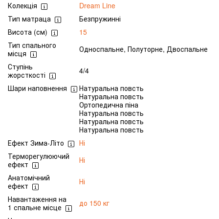
Колекція
Dream Line
Тип матраца
Безпружинні
Висота (см)
15
Тип спального
Односпальне, Полуторне, Двоспальне
місця
Ступінь
4/4
жорсткості
Шари наповнення
Натуральна повсть
Натуральна повсть
Ортопедична піна
Натуральна повсть
Натуральна повсть
Натуральна повсть
Ефект Зима-Літо
Ні
Терморегулюючий
Ні
ефект
Анатомічний
Ні
ефект
Навантаження на
до 150 кг
1 спальне місце