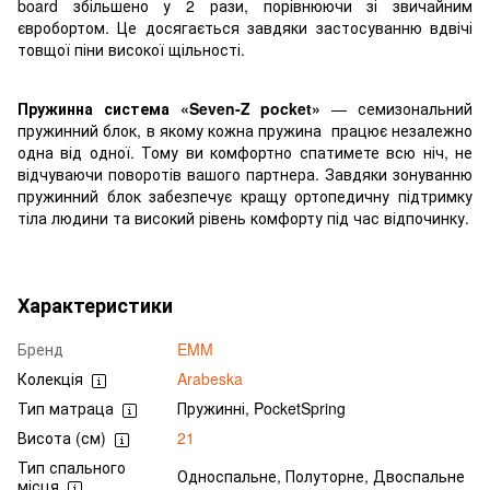
board збільшено у 2 рази, порівнюючи зі звичайним
євробортом. Це досягається завдяки застосуванню вдвічі
товщої піни високої щільності.
Пружинна система «Seven-Z pocket»
— семизональний
пружинний блок, в якому кожна пружина працює незалежно
одна від одної. Тому ви комфортно спатимете всю ніч, не
відчуваючи поворотів вашого партнера. Завдяки зонуванню
пружинний блок забезпечує кращу ортопедичну підтримку
тіла людини та високий рівень комфорту під час відпочинку.
Характеристики
Бренд
EMM
Колекція
Arabeska
Тип матраца
Пружинні, PocketSpring
Висота (см)
21
Тип спального
Односпальне, Полуторне, Двоспальне
місця