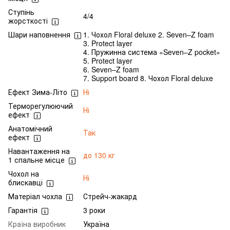
Ступінь
4/4
жорсткості
Шари наповнення
1. Чохол Floral deluxe 2. Seven–Z foam
3. Protect layer
4. Пружинна система «Seven–Z pocket»
5. Protect layer
6. Seven–Z foam
7. Support board 8. Чохол Floral deluxe
Ефект Зима-Літо
Ні
Терморегулюючий
Ні
ефект
Анатомічний
Так
ефект
Навантаження на
до 130 кг
1 спальне місце
Чохол на
Ні
блискавці
Матеріал чохла
Стрейч-жакард
Гарантія
3 роки
Країна виробник
Україна