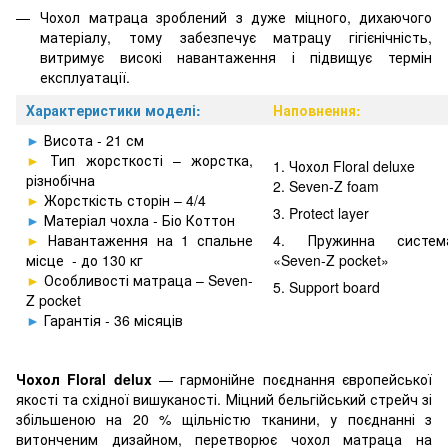
Чохол матраца зроблений з дуже міцного, дихаючого
матеріалу, тому забезпечує матрацу гігієнічність,
витримує високі навантаження і підвищує термін
експлуатації.
Характеристики моделі:
Наповнення:
►
Висота - 21 см
►
Тип жорсткості – жорстка,
1. Чохол Floral deluxe
різнобічна
2.
Seven-Z foam
►
Жорсткість сторін – 4/4
3. Protect layer
►
Матеріал чохла - Біо Коттон
►
Навантаження на 1 спальне
4. Пружинна систем
місце - до 130 кг
«Seven-Z pocket»
►
Особливості матраца –
Seven-
5. Support board
Z pocket
►
Гарантія - 36 місяців
Чохол Floral delux
— гармонійне поєднання європейсь
кої
якості та східної вишуканості. Міцний бельгійський стрейч зі
збільшеною на 20 % щільністю тканини, у поєднанні з
витонченим дизайном, перетворює чохол матраца на