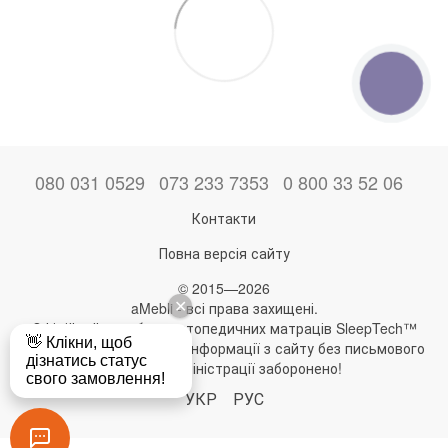
КНОПКА
ЗВ'ЯЗКУ
080 031 0529
073 233 7353
0 800 33 52 06
Контакти
Повна версія сайту
© 2015—2026
aMebli - всі права захищені.
Офіційний виробник ортопедичних матраців SleepTech™
Будь-яке використання інформації з сайту без письмового
дозволу адміністрації заборонено!
УКР
РУС