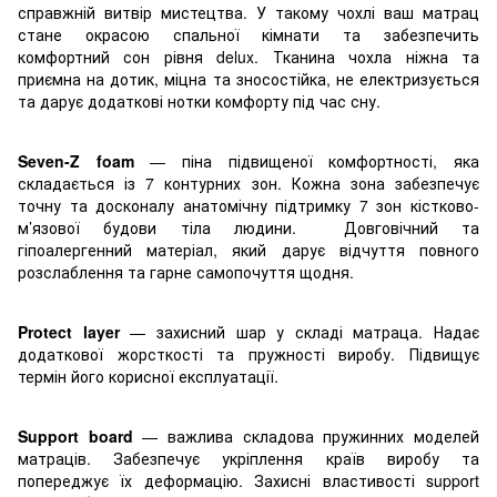
справжній витвір мистецтва. У такому чохлі ваш матрац
стане окрасою спальної кімнати та забезпечить
комфортний сон рівня delux. Тканина чохла ніжна та
приємна на дотик, міцна та зносостійка, не електризується
та дарує додаткові нотки комфорту під час сну.
Seven-Z foam
— піна підвищеної комфортності, яка
складається із 7 контурних зон. Кожна зона забезпечує
точну та досконалу анатомічну підтримку 7 зон кістково-
м’язової будови тіла людини. Довговічний та
гіпоалергенний матеріал, який дарує відчуття повного
розслаблення та гарне самопочуття щодня.
Protect layer
— захисний шар у складі матраца. Надає
додаткової жорсткості та пружності виробу. Підвищує
термін його корисної експлуатації.
Support board
—
важлива складова пружинних моделей
матраців. Забезпечує укріплення країв виробу та
попереджує їх деформацію. Захисні властивості support