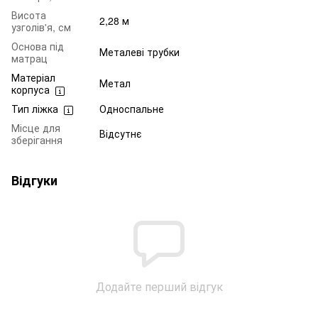
Висота
2,28 м
узголів'я, см
Основа під
Металеві трубки
матрац
Матеріал
Метал
корпуса
Тип ліжка
Односпальне
Місце для
Відсутнє
зберігання
Відгуки
Додайте перший відгук