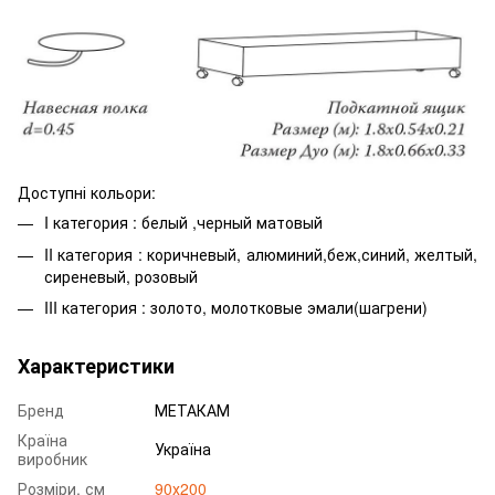
Доступні кольори:
I категория : белый ,черный матовый
II категория : коричневый, алюминий,беж,синий, желтый,
сиреневый, розовый
III категория : золото, молотковые эмали(шагрени)
Характеристики
Бренд
МЕТАКАМ
Країна
Україна
виробник
Розміри, см
90х200