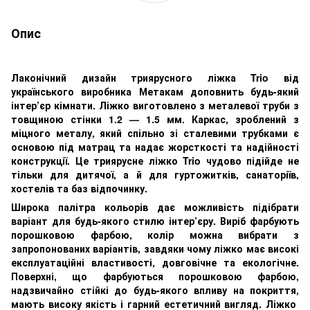
Опис
Лаконічний дизайн триярусного ліжка Trio від
українського виробника Метакам доповнить будь-який
інтер’єр кімнати. Ліжко виготовлено з металевої труби з
товщиною стінки 1.2 — 1.5 мм. Каркас, зроблений з
міцного металу, який спільно зі сталевими трубками є
основою під матрац та надає жорсткості та надійності
конструкції. Це триярусне ліжко Trio чудово підійде не
тільки для дитячої, а й для гуртожитків, санаторіїв,
хостелів та баз відпочинку.
Широка палітра кольорів дає можливість підібрати
варіант для будь-якого стилю інтер’єру. Виріб фарбують
порошковою фарбою, колір можна вибрати з
запропонованих варіантів, завдяки чому ліжко має високі
експлуатаційні властивості, довговічне та екологічне.
Поверхні, що фарбуються порошковою фарбою,
надзвичайно стійкі до будь-якого впливу на покриття,
мають високу якість і гарний естетичний вигляд. Ліжко