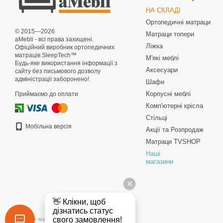
НА СКЛАДІ
Ортопедичні матраци
© 2015—2026
Матраци топери
aMebli - всі права захищені.
Ліжка
Офіційний виробник ортопедичних
матраців SleepTech™
М'які меблі
Будь-яке використання інформації з
Аксесуари
сайту без письмового дозволу
адміністрації заборонено!
Шафи
Корпусні меблі
Приймаємо до оплати
Комп'ютерні крісла
Стільці
Мобільна версія
Акції та Розпродаж
Матраци TVSHOP
Наші
магазини
Інтернет-магазин створений з Хорошоп