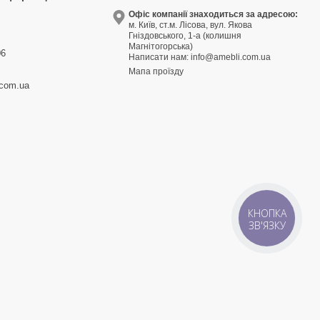
9
Офіс компанії знаходиться за адресою:
м. Київ, ст.м. Лісова, вул. Якова
3
Гніздовського, 1-а (колишня
Магнітогорська)
06
Написати нам:
info@amebli.com.ua
Мапа проїзду
.com.ua
КНОПКА
ЗВ'ЯЗКУ