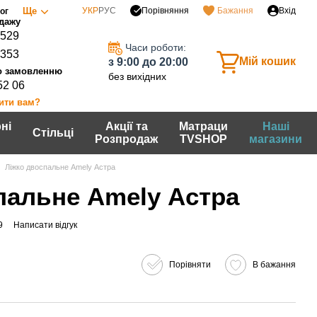
Порівняння
Ще
УКР
РУС
Бажання
Вхід
ог
0529
Часи роботи:
7353
Мій кошик
з 9:00 до 20:00
без вихідних
52 06
ити вам?
ні
Акції та
Матраци
Наші
Стільці
Розпродаж
TVSHOP
магазини
Ліжко двоспальне Amely Астра
пальне Amely Астра
9
Написати відгук
Порівняти
В бажання