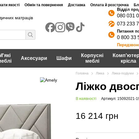
ати якості
Обмін та повернення
Доставка
Оплата й розстрочка
Бл
080 031 
дичних матраців
073 233 
0 800 33 
Передзвон
М'які
Корпусні
Комп'ютер
Аксесуари
Шафи
меблі
меблі
крісла
Головна
Ліжка
Ліжка-подіуми
Ліжко двос
В наявності
Артикул: 15092021-1
16 214 грн