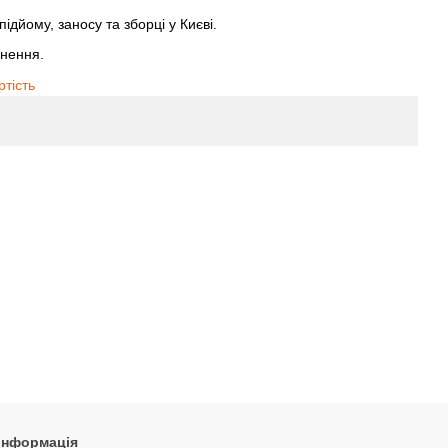
ідйому, заносу та зборці у Києві.
рнення.
ртість
 інформація