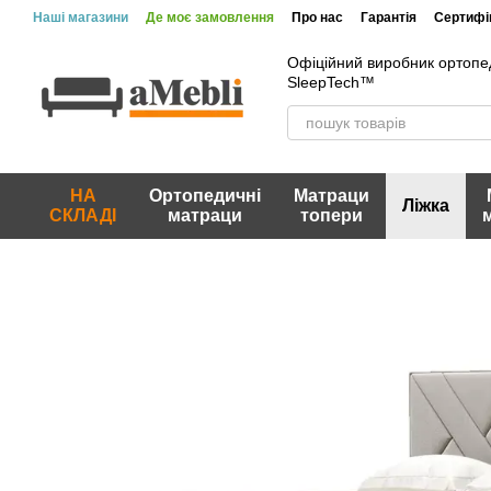
Перейти до основного контенту
Наші магазини
Де моє замовлення
Про нас
Гарантія
Сертифік
Офіційний виробник ортопе
SleepTech™
НА
Ортопедичні
Матраци
Ліжка
СКЛАДІ
матраци
топери