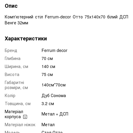
Опис
Комп'ютерний стіл Ferrum-decor Отто 75x140x70 білий ДСП
Венге 32мм
Характеристики
Бренд
Ferrum decor
Глибина
70 см
Ширина, см
140 см
Висота
75 см
Габаритні
140см*70см
розміри, см
Колір
Дуб Сонома
Товщина, см
3.2 см
Матеріал
Метал + ДСП
корпуса
Матеріал ніжок
Метал
Модель
Стол Отто