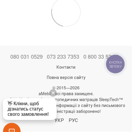
080 031 0529
073 233 7353
0 800 33 52 06
КНОПКА
Контакти
ЗВ'ЯЗКУ
Повна версія сайту
© 2015—2026
aMebli - всі права захищені.
Офіційний виробник ортопедичних матраців SleepTech™
Будь-яке використання інформації з сайту без письмового
дозволу адміністрації заборонено!
УКР
РУС