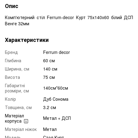
Опис
Комп'ютерний стіл Ferrum-decor Курт 75x140x60 білий ДСП
Венге 32мм
Характеристики
Бренд
Ferrum decor
Глибина
60 см
Ширина, см
140 см
Висота
75 см
Габаритні
140см*60см
розміри, см
Колір
Дуб Сонома
Товщина, см
3.2 см
Матеріал
Метал + ДСП
корпуса
Матеріал ніжок
Метал
Модель
Стол Курт