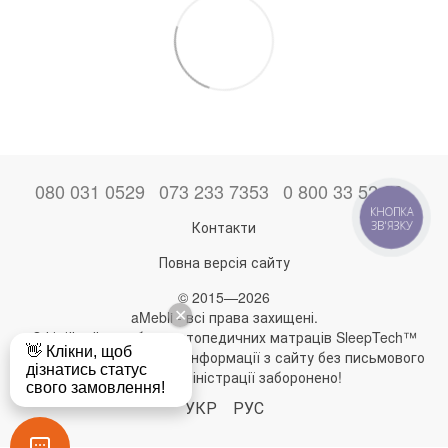
080 031 0529
073 233 7353
0 800 33 52 06
КНОПКА
Контакти
ЗВ'ЯЗКУ
Повна версія сайту
© 2015—2026
aMebli - всі права захищені.
Офіційний виробник ортопедичних матраців SleepTech™
Будь-яке використання інформації з сайту без письмового
дозволу адміністрації заборонено!
УКР
РУС