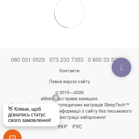
080 031 0529
073 233 7353
0 800 33 52 06
КНОПКА
Контакти
ЗВ'ЯЗКУ
Повна версія сайту
© 2015—2026
aMebli - всі права захищені.
Офіційний виробник ортопедичних матраців SleepTech™
Будь-яке використання інформації з сайту без письмового
дозволу адміністрації заборонено!
УКР
РУС