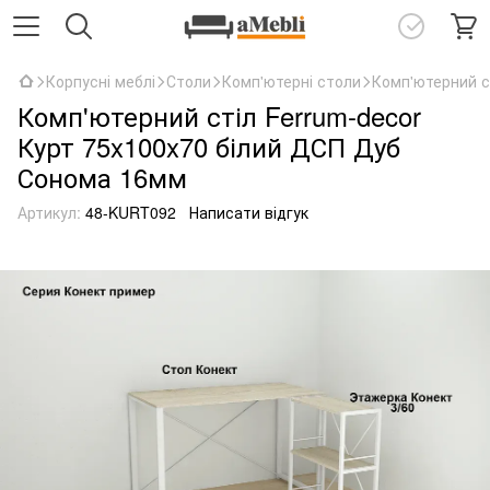
Корпусні меблі
Столи
Комп'ютерні столи
Комп'ютерний с
Комп'ютерний стіл Ferrum-decor
Курт 75x100x70 білий ДСП Дуб
Сонома 16мм
Артикул:
48-KURT092
Написати відгук