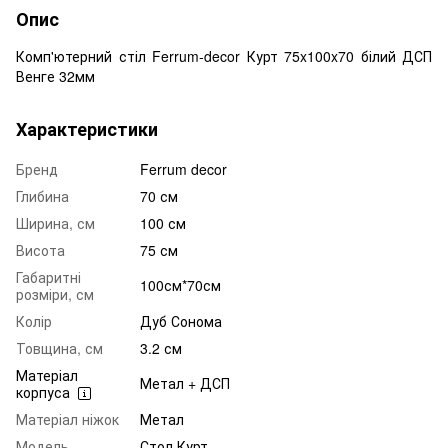
Опис
Комп'ютерний стіл Ferrum-decor Курт 75x100x70 білий ДСП
Венге 32мм
Характеристики
Бренд
Ferrum decor
Глибина
70 см
Ширина, см
100 см
Висота
75 см
Габаритні
100см*70см
розміри, см
Колір
Дуб Сонома
Товщина, см
3.2 см
Матеріал
Метал + ДСП
корпуса
Матеріал ніжок
Метал
Модель
Стол Курт