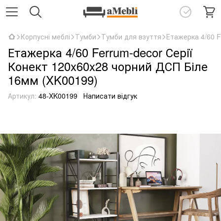
Корпусні меблі
Тумби
Тумби для взуття
Етажерка 4/60 F
Етажерка 4/60 Ferrum-decor Серії
Конект 120x60x28 чорний ДСП Біле
16мм (XK00199)
Артикул:
48-XK00199
Написати відгук