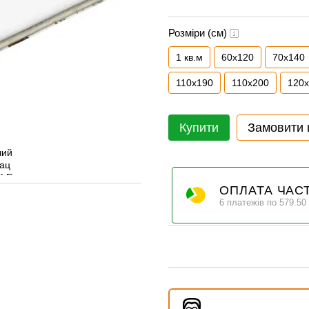
Розміри (см)
1 кв.м
60х120
70x140
110x190
110x200
120
Купити
Замовити
ОПЛАТА ЧАС
6 платежів по 579.50