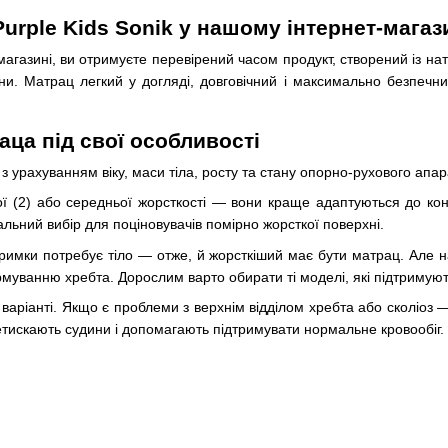
urple Kids Sonik у нашому інтернет-магаз
агазині, ви отримуєте перевірений часом продукт, створений із нат
ини. Матрац легкий у догляді, довговічний і максимально безпечн
аца під свої особливості
 урахуванням віку, маси тіла, росту та стану опорно-рухового апар
 (2) або середньої жорсткості — вони краще адаптуються до контур
альний вибір для поціновувачів помірно жорсткої поверхні.
тримки потребує тіло — отже, й жорсткіший має бути матрац. Але н
уванню хребта. Дорослим варто обирати ті моделі, які підтримуют
аріанті. Якщо є проблеми з верхнім відділом хребта або сколіоз 
ретискають судини і допомагають підтримувати нормальне кровообіг.