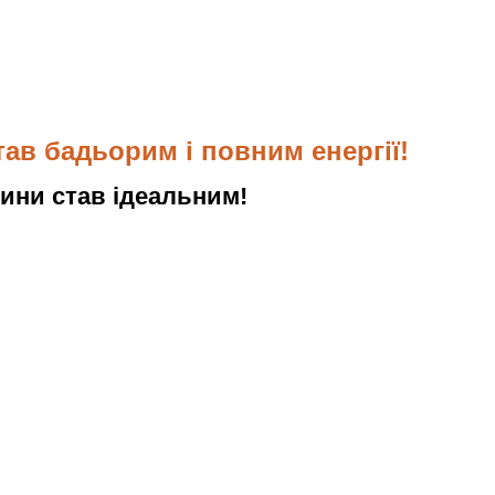
тав бадьорим і повним енергії!
ини став ідеальним!