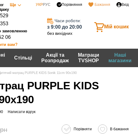
Порівняння
Ще
УКР
РУС
Бажання
Вхід
ог
0529
Часи роботи:
7353
Мій кошик
з 9:00 до 20:00
без вихідних
52 06
ити вам?
ні
Акції та
Матраци
Наші
Стільці
Розпродаж
TVSHOP
магазини
Дитячий матрац PURPLE KIDS Sonik 11сm 90х190
трац PURPLE KIDS
90х190
90
Написати відгук
грн
Порівняти
В бажання