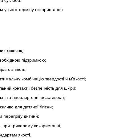
на суглоби.
гом усього терміну використання.
их ліжечок;
необхідною підтримкою;
овговічність;
тимальну комбінацію твердості й м’якості;
ьний контакт і безпечність для шкіри;
і та гіпоалергенні властивості;
жливо для дитячої гігієни;
и перегріву дитини;
ь при тривалому використанні;
ндартам якості.