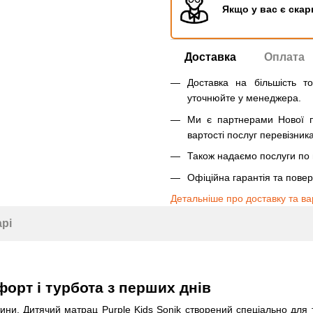
Якщо у вас є скар
Доставка
Оплата
Доставка на більшість т
уточнюйте у менеджера.
Ми є партнерами Нової п
вартості послуг перевізника
Також надаємо послуги по п
Офіційна гарантія та пове
Детальніше про доставку та ва
арі
форт і турбота з перших днів
тини. Дитячий матрац Purple Kids Sonik створений спеціально для 