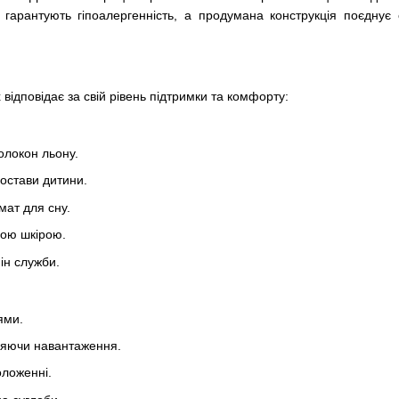
 гарантують гіпоалергенність, а продумана конструкція поєднує 
відповідає за свій рівень підтримки та комфорту:
олокон льону.
остави дитини.
мат для сну.
ивою шкірою.
ін служби.
ями.
іляючи навантаження.
оложенні.