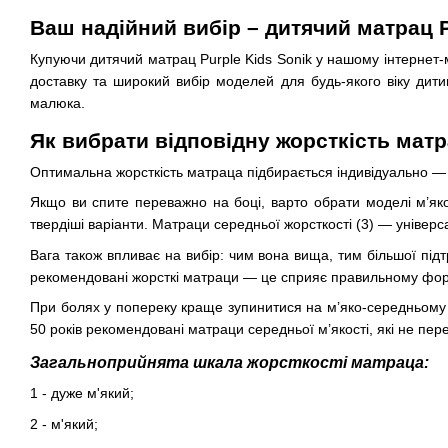
Ваш надійний вибір – дитячий матрац P
Купуючи дитячий матрац Purple Kids Sonik у нашому інтернет-м
доставку та широкий вибір моделей для будь-якого віку дит
малюка.
Як вибрати відповідну жорсткість матр
Оптимальна жорсткість матраца підбирається індивідуально — з
Якщо ви спите переважно на боці, варто обрати моделі м’якої
твердіші варіанти. Матраци середньої жорсткості (3) — універс
Вага також впливає на вибір: чим вона вища, тим більшої під
рекомендовані жорсткі матраци — це сприяє правильному форм
При болях у попереку краще зупинитися на м’яко-середньому в
50 років рекомендовані матраци середньої м’якості, які не пе
Загальноприйнята шкала жорсткості матраца:
1 - дуже м'який;
2 - м'який;