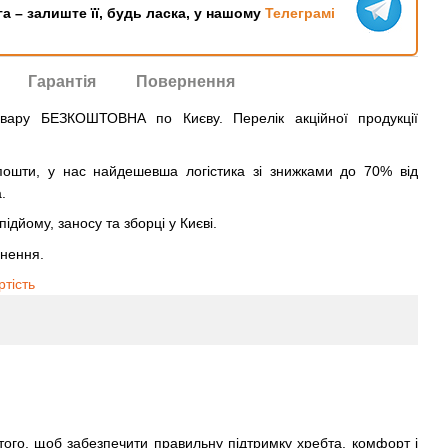
га – залиште її, будь ласка, у нашому
Телеграмі
Гарантія
Повернення
овару БЕЗКОШТОВНА по Києву. Перелік акційної продукції
ошти, у нас найдешевша логістика зі знижками до 70% від
.
ідйому, заносу та зборці у Києві.
рнення.
ртість
того, щоб забезпечити правильну підтримку хребта, комфорт і