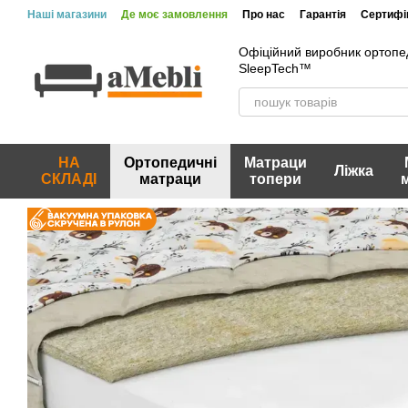
Перейти до основного контенту
Наші магазини
Де моє замовлення
Про нас
Гарантія
Сертифік
Офіційний виробник ортопе
SleepTech™
НА
Ортопедичні
Матраци
Ліжка
СКЛАДІ
матраци
топери