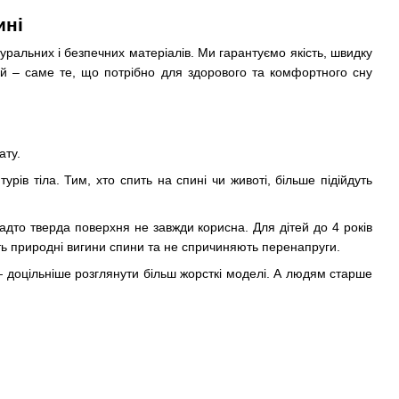
ині
уральних і безпечних матеріалів. Ми гарантуємо якість, швидку
ий – саме те, що потрібно для здорового та комфортного сну
ату.
ів тіла. Тим, хто спить на спині чи животі, більше підійдуть
адто тверда поверхня не завжди корисна. Для дітей до 4 років
ь природні вигини спини та не спричиняють перенапруги.
— доцільніше розглянути більш жорсткі моделі. А людям старше