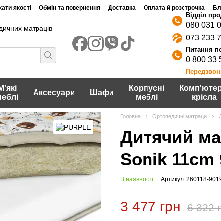
ати якості
Обмін та повернення
Доставка
Оплата й розстрочка
Бл
080 031 
дичних матраців
073 233 
0 800 33 
Передзвон
М'які
Корпусні
Комп'ютер
Аксесуари
Шафи
меблі
меблі
крісла
Головна
Ортопедичні матраци
Дитячий ма
Sonik 11сm 
В наявності
Артикул: 260118-901
3 477 грн
6 322 