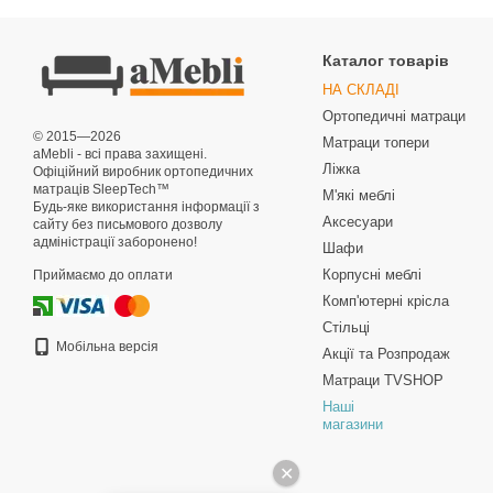
Каталог товарів
НА СКЛАДІ
Ортопедичні матраци
© 2015—2026
Матраци топери
aMebli - всі права захищені.
Ліжка
Офіційний виробник ортопедичних
матраців SleepTech™
М'які меблі
Будь-яке використання інформації з
Аксесуари
сайту без письмового дозволу
адміністрації заборонено!
Шафи
Корпусні меблі
Приймаємо до оплати
Комп'ютерні крісла
Стільці
Мобільна версія
Акції та Розпродаж
Матраци TVSHOP
Наші
магазини