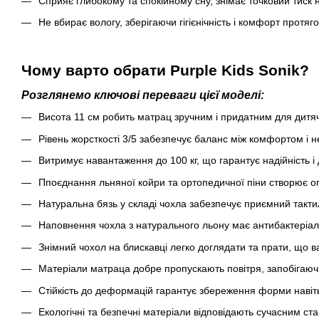
Сприяє глибокому та спокійному сну, знімає точковий тиск 
Не вбирає вологу, зберігаючи гігієнічність і комфорт протя
Чому варто обрати Purple Kids Sonik?
Розглянемо ключові переваги цієї моделі:
Висота 11 см робить матрац зручним і придатним для дитяч
Рівень жорсткості 3/5 забезпечує баланс між комфортом і 
Витримує навантаження до 100 кг, що гарантує надійність і д
Ппоєднання льняної койри та ортопедичної піни створює оп
Натуральна бязь у складі чохла забезпечує приємний тактил
Наповнення чохла з натурального льону має антибактеріальн
Знімний чохол на блискавці легко доглядати та прати, що ва
Матеріали матраца добре пропускають повітря, запобігаюч
Стійкість до деформацій гарантує збереження форми навіт
Екологічні та безпечні матеріали відповідають сучасним ста