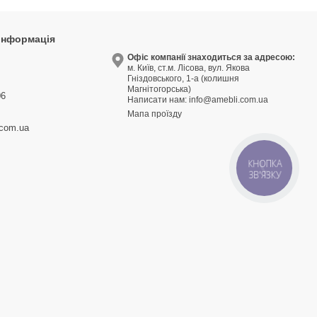
 інформація
9
Офіс компанії знаходиться за адресою:
м. Київ, ст.м. Лісова, вул. Якова
3
Гніздовського, 1-а (колишня
Магнітогорська)
06
Написати нам:
info@amebli.com.ua
Мапа проїзду
.com.ua
КНОПКА
ЗВ'ЯЗКУ