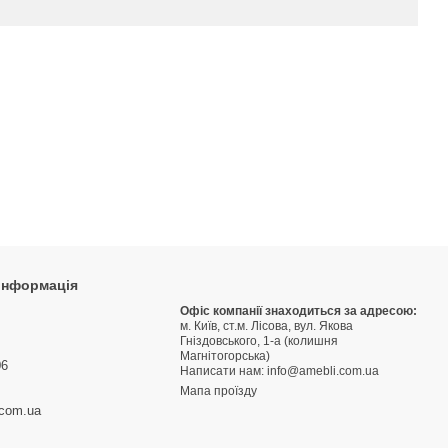
 інформація
9
Офіс компанії знаходиться за адресою:
м. Київ, ст.м. Лісова, вул. Якова
3
Гніздовського, 1-а (колишня
Магнітогорська)
06
Написати нам:
info@amebli.com.ua
Мапа проїзду
.com.ua