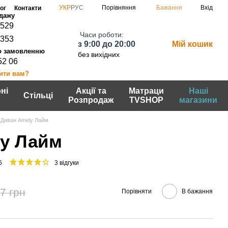
Порівняння
УКР
РУС
Бажання
Вхід
ог
Контакти
0529
Часи роботи:
7353
з 9:00 до 20:00
Мій кошик
без вихідних
52 06
ити вам?
ні
Акції та
Матраци
Наші
Стільці
Розпродаж
TVSHOP
магазини
Диван Amely Лайм
y Лайм
6
3 відгуки
7 грн
Порівняти
В бажання