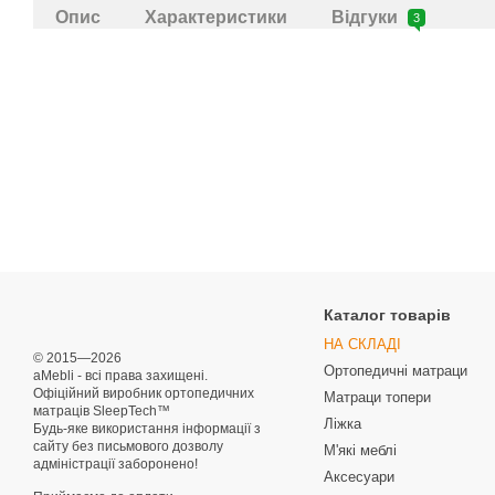
Опис
Характеристики
Відгуки
3
Каталог товарів
НА СКЛАДІ
© 2015—2026
Ортопедичні матраци
aMebli - всі права захищені.
Офіційний виробник ортопедичних
Матраци топери
матраців SleepTech™
Ліжка
Будь-яке використання інформації з
сайту без письмового дозволу
М'які меблі
адміністрації заборонено!
Аксесуари