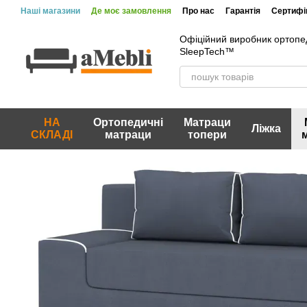
Перейти до основного контенту
Наші магазини
Де моє замовлення
Про нас
Гарантія
Сертифік
Вакансії
Акції та знижки
Відгуки про магазин
Офіційний виробник ортопе
SleepTech™
НА
Ортопедичні
Матраци
Ліжка
СКЛАДІ
матраци
топери