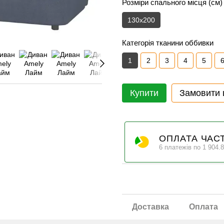
Розміри спального місця (см)
130x200
Категорія тканини оббивки
1
2
3
4
5
Купити
Замовити
ОПЛАТА ЧАС
6 платежів по 1 904.8
Доставка
Оплата