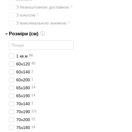
0
З безкоштовною доставкою
0
З кокосом
0
З максимальною знижкою
Розміри (см)
96
1 кв.м
40
60х120
1
60х140
1
60х200
14
65х180
14
65х190
1
70x140
111
70x190
22
70х200
14
75х180