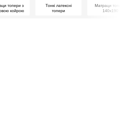
аци топери з
Тонкі латексні
Матраци топери
совою койрою
топери
140х190