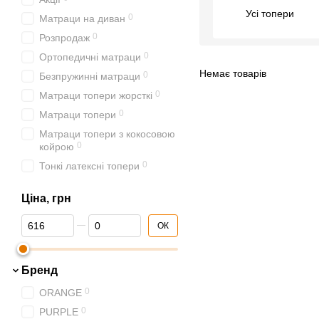
Усі топери
0
Матраци на диван
0
Розпродаж
0
Ортопедичні матраци
Немає товарів
0
Безпружинні матраци
0
Матраци топери жорсткі
0
Матраци топери
Матраци топери з кокосовою
0
койрою
0
Тонкі латексні топери
0
Матраци топери 140х190
Ціна, грн
0
Матраци топери 160х190
Від Ціна, грн
До Ціна, грн
0
Матраци топери 160х200
ОК
0
Матраци топери 180х200
0
Акції та Розпродаж
Бренд
Безпружинні матраци з
0
ORANGE
0
кокосом
0
PURPLE
0
Матраци TVSHOP