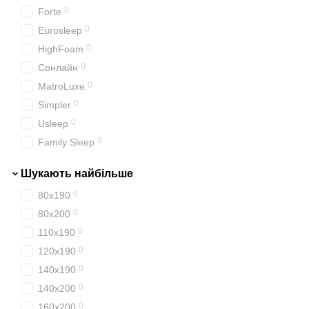
0
Forte
0
Eurosleep
0
HighFoam
0
Сонлайн
0
MatroLuxe
0
Simpler
0
Usleep
0
Family Sleep
0
EMM
Шукають найбільше
0
80х190
0
80х200
0
110х190
0
120х190
0
140х190
0
140х200
0
160х200