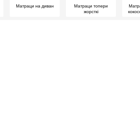
Матраци на диван
Матраци топери
Матр
жорсткі
коко