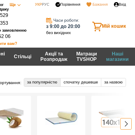
Порівняння
Ще
УКР
РУС
Бажання
Вхід
ог
0529
Часи роботи:
7353
Мій кошик
з 9:00 до 20:00
без вихідних
52 06
ити вам?
ні
Акції та
Матраци
Наші
Стільці
Розпродаж
TVSHOP
магазини
за популярністю
спочатку дешевше
за назвою
ортування: