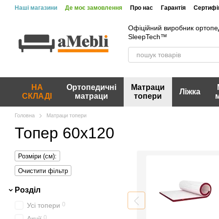
Перейти до основного контенту
Наші магазини
Де моє замовлення
Про нас
Гарантія
Сертифік
Офіційний виробник ортопе
SleepTech™
НА
Ортопедичні
Матраци
Ліжка
СКЛАДІ
матраци
топери
Головна
Матраци топери
Топер 60x120
Розміри (см):
Очистити фільтр
Розділ
0
Усі топери
0
Акції