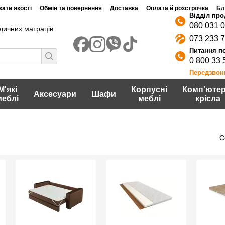
ати якості
Обмін та повернення
Доставка
Оплата й розстрочка
Бл
080 031 
дичних матраців
073 233 
0 800 33 
Передзвон
М'які
Корпусні
Комп'ютер
Аксесуари
Шафи
меблі
меблі
крісла
С