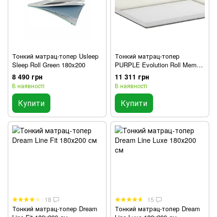
Тонкий матрац-топер Usleep
Тонкий матрац-топер
Sleep Roll Green 180x200
PURPLE Evolution Roll Memo
180x200 см
8 490 грн
11 311 грн
В наявності
В наявності
Купити
Купити
18
15
Тонкий матрац-топер Dream
Тонкий матрац-топер Dream