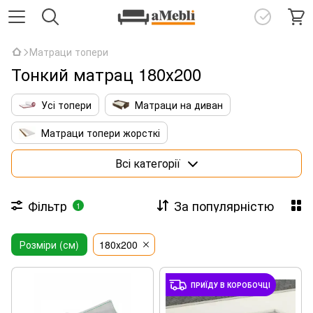
Матраци топери
Тонкий матрац 180х200
Усі топери
Матраци на диван
Матраци топери жорсткі
Матраци топери з кокосовою койрою
Всі категорії
Тонкі латексні топери
Фільтр
За популярністю
1
Матраци топери 140х190
Розміри (см)
Матраци топери 160х190
180x200
Матраци топери 160х200
ПРИЇДУ В КОРОБОЧЦІ
Матраци топери 180х200