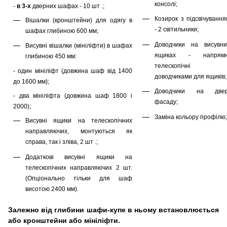
консолі;
-
в 3-х
дверних шафах - 10 шт .;
Козирок з підсвічування
Вішалки (кронштейни) для одягу в
- 2 світильники;
шафах глибиною 600 мм;
Доводчики на висувни
Висувні вішалки (мініліфти) в шафах
ящиках - напрямн
глибиною 450 мм:
телескопічні 
- один мініліфт (довжина шаф від 1400
доводчиками для ящиків;
до 1600 мм);
Доводчики на двер
- два мініліфта (довжина шаф 1800 і
фасаду;
2000);
Заміна кольору профілю;
Висувні ящики на телескопічних
направляючих, монтуються як
справа, так і зліва, 2 шт .;
Додаткові висувні ящики на
телескопічних направляючих 2 шт.
(Опціонально тільки для шаф
висотою 2400 мм).
Залежно від глибини шафи-купе в ньому встановлюється
або кронштейни або мініліфти.