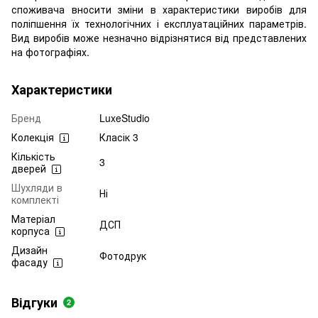
споживача вносити зміни в характеристики виробів для
поліпшення їх технологічних і експлуатаційних параметрів.
Вид виробів може незначно відрізнятися від представлених
на фотографіях.
Характеристики
Бренд
LuxeStudio
Колекція
Класік 3
Кількість
3
дверей
Шухляди в
Ні
комплекті
Матеріал
ДСП
корпуса
Дизайн
Фотодрук
фасаду
Відгуки
2