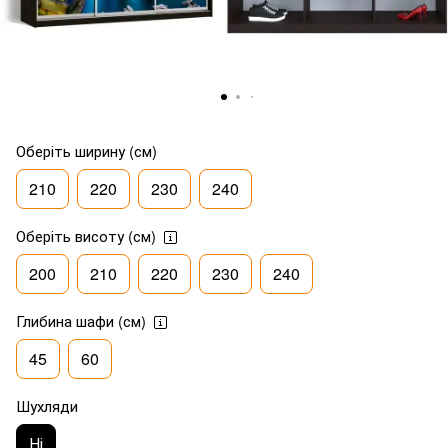
Оберіть ширину (см)
210
220
230
240
Оберіть висоту (см)
200
210
220
230
240
Глибина шафи (см)
45
60
Шухляди
Ні