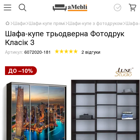
Шафи
Шафи-купе прямі
Шафи-купе з фотодруком
Шафа-к
Шафа-купе трьодверна Фотодрук
Класік 3
Артикул:
6072020-181
2 відгуки
ДО –10%