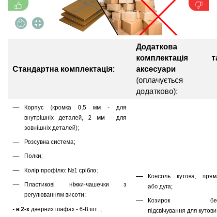
Додаткова
комплектація т
Стандартна комплектація:
аксесуари
(оплачується
додатково):
Корпус (кромка 0,5 мм - для
внутрішніх деталей, 2 мм - для
зовнішніх деталей);
Розсувна система;
Полки;
Колір профілю: №1 срібло;
Консоль кутова, прям
Пластикові ніжки-чашечки з
або дуга;
регулюванням висоти:
Козирок бе
-
в 2-х
дверних шафах - 6-8 шт .;
підсвічування для кутов