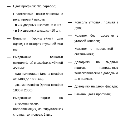
Цвет профиля: №1 серебро;
Пластиковые ножки-чашечки с
регулировкий высоты:
Консоль угловая, прямая 
-
в 2-х
дверных шкафах - 6-8 шт.;
дуга;
-
в 3-х
дверных шкафах - 10 шт.;
Козырек без подсветки 
Вешалки (кронштейны) для
угловой консоли;
одежды в шкафах глубиной 600
Козырек с подсветкой 
мм;
светильника;
Выдвижные вешалки
Доводчики на выдвиж
(минилифты) в шкафах глубиной
ящиках - направляю
450 мм:
телескопические с доводчик
- один минилифт (длина шкафов
для ящиков;
от 1400 до 1600 мм);
- два минилифта (длина шкафов
Доводчики на двери фасада;
1800 и 2000);
Замена цвета профиля;
Выдвижные ящики на
телескопических
направляющих, монтируются как
справа, так и слева, 2 шт.;