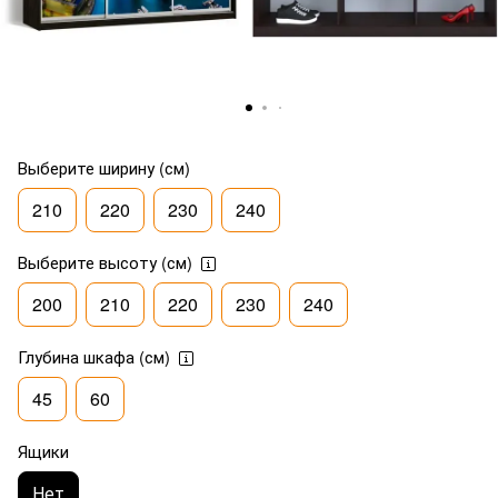
Выберите ширину (см)
210
220
230
240
Выберите высоту (см)
200
210
220
230
240
Глубина шкафа (см)
45
60
Ящики
Нет