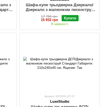
ало з
Шафа-купе трьодверна Дзеркало/
дарт
Дзеркало з малюнком пескоструй
ички:
Класік 1 Габарити: 210х240х45 см;
17 766 грн
Купити
Ящички: Так
15 932 грн
В наявності
Артикул: 6072020-227-17
LuxeStudio
СП/
Шафа-купе трьодверна ДСП/