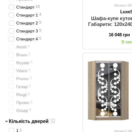
Артикул: 6
10
Стандарт
Luxe
4
Стандарт 1
Шафа-купе куто
5
Стандарт 2
Габарити: 120х24
Так; Колір: Венг
5
Стандарт 3
16 048 грн
Стандартн
5
Стандарт 4
В ная
0
Ascet
0
Bravo
0
Royale
0
Vitare
0
Promo
0
Гелар
0
Ронді
0
Промо
0
Оскар
Кількість дверей
1
1
Артикул: 6