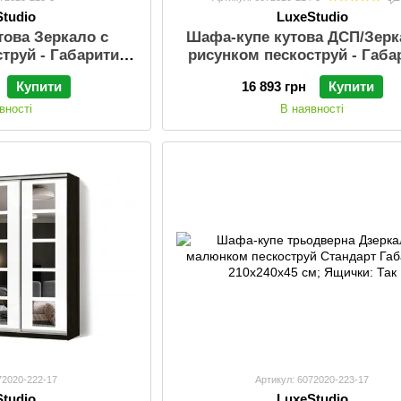
Studio
LuxeStudio
това Зеркало с
Шафа-купе кутова ДСП/Зерк
труй - Габарити:
рисунком пескоструй - Габа
; Шухляди: Так;
120х240х45 см; Шухляди: Т
Купити
16 893 грн
Купити
магія; Профіль:
Колір: Венге магія; Профі
ий (Срібло)
Стандартний (Срібло)
вності
В наявності
72020-222-17
Артикул: 6072020-223-17
Studio
LuxeStudio