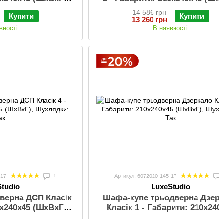
ки: Так
14 586 грн
Купити
Купити
13 260 грн
вності
В наявності
1
-17
Артикул: 6072020-145-17
Studio
LuxeStudio
верна ДСП Класік
Шафа-купе трьодверна Дзе
0х240х45 (ШхВхГ),
Класiк 1 - Габарити: 210х24
ки: Так
(ШхВхГ), Шухлядки: Та