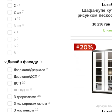
Luxe
27
2
Шафа-купе ку
7
2 шт
рисунком пескос
45
3
120х240х45 см
18 236 грн
Колір: Венге 
0
3 шт
Стандартн
В ная
1
4
0
5
0
6
0
8
Дизайн фасаду
2
Дзеркало/Дзеркало
2
Дзеркало/ДСП
39
ДСП
0
ДСП/ДСП
46
З дзеркалами
3
З кольоровим склом
Артикул: 60
12
З малюнком
Luxe