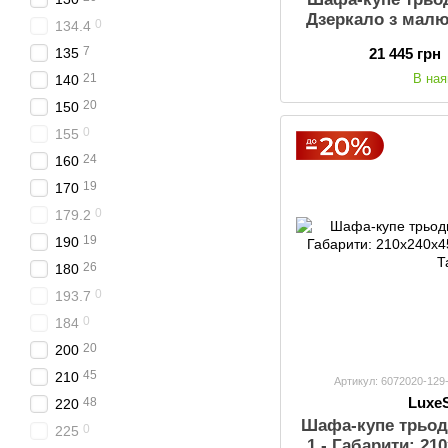
Дзеркало з мал
0
134.4
Стандарт Габарит
7
135
21 445 грн
Ящичк
21
В ная
140
20
150
0
155
24
160
19
170
0
179.2
19
190
26
180
0
193.7
0
184
20
200
45
210
Артикул: 6072020-129
Luxe
48
220
Шафа-купе трьод
0
225
1 - Габарити: 21