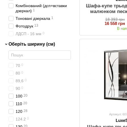
Шафа-купе трьод
Комбінований (дсп+вставки
1
дзеркал)
малюнком песк
Габарити: 210х2
1
Тоновані дзеркала
18 393 грн
Т
16 558 грн
13
Фотодрук
В ная
0
ЛДСП - 16 мм
Оберіть ширину (см)
0
70
0
80
0
89,6
0
90
20
100
20
110
28
120
Артикул: 60
0
124.2
Luxe
Шафа-купе трьо
20
130