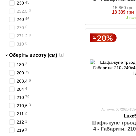
45
230
Шухляд
15 860 грн
0
232.5
13 339 грн
В ная
46
240
0
270
0
271.2
0
310
Оберіть висоту (см)
3
180
79
200
6
203.4
4
204
79
210
3
210,6
Артикул: 6072020-135
2
211
Luxe
1
212
Шафа-купе трьод
4 - Габарити: 21
3
219
Шухляд