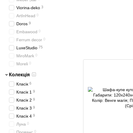
3
Viorina-deko
0
ArtInHead
9
Doros
0
Embawood
0
Ferrum decor
75
LuxeStudio
0
MiroMark
0
Moreli
Колекція
6
Класік
9
Класік 1
9
Класік 2
9
Класік 3
9
Класік 4
0
Луна
0
Прованс