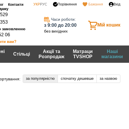
Порівняння
УКР
РУС
Бажання
Вхід
ог
Контакти
0529
Часи роботи:
7353
Мій кошик
з 9:00 до 20:00
без вихідних
52 06
ити вам?
ні
Акції та
Матраци
Наші
Стільці
Розпродаж
TVSHOP
магазини
за популярністю
спочатку дешевше
за назвою
ортування: