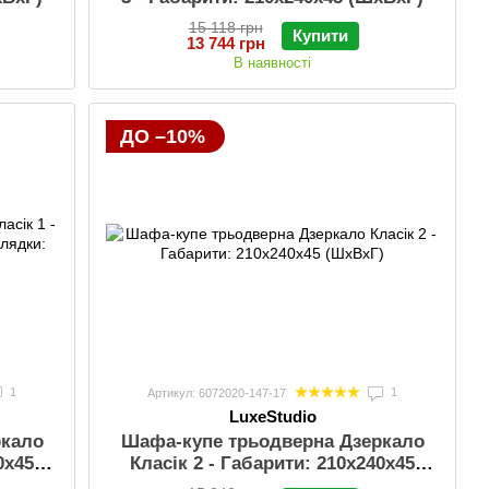
15 118 грн
Купити
13 744 грн
В наявності
ДО –10%
1
1
Артикул: 6072020-147-17
LuxeStudio
ркало
Шафа-купе трьодверна Дзеркало
0х45
Класік 2 - Габарити: 210х240х45
к
(ШхВхГ)