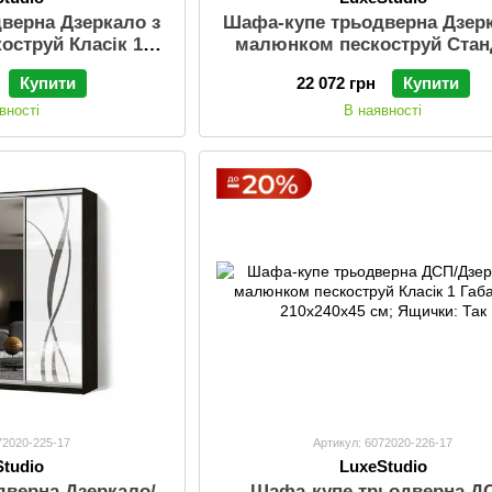
верна Дзеркало з
Шафа-купе трьодверна Дзерк
оструй Класік 1
малюнком пескоструй Стан
40х45 см; Ящички:
Габарити: 210х240х45 см; Ящ
Купити
22 072 грн
Купити
ак
Так
вності
В наявності
72020-225-17
Артикул: 6072020-226-17
Studio
LuxeStudio
дверна Дзеркало/
Шафа-купе трьодверна Д