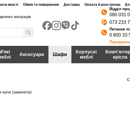
ати якості
Обмін та повернення
Доставка
Оплата й розстрочка
Бл
080 031 
дичних матраців
073 233 
0 800 33 
Передзвон
М'які
Корпусні
Комп'ютер
Аксесуари
Шафи
меблі
меблі
крісла
С