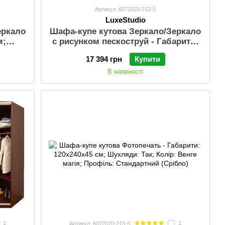
Артикул: 6072020-212-5
LuxeStudio
еркало
Шафа-купе кутова Зеркало/Зеркало
м;
с рисунком пескоструй - Габарити:
магія;
120х240х45 см; Шухляди: Так;
17 394 грн
Купити
бло)
Колір: Венге магія; Профіль:
Стандартний (Срібло)
В наявності
1
1
Артикул: 6072020-215-5