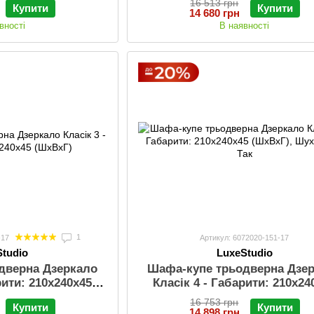
16 513 грн
Купити
Купити
14 680 грн
вності
В наявності
1
-17
Артикул: 6072020-151-17
Studio
LuxeStudio
дверна Дзеркало
Шафа-купе трьодверна Дзе
рити: 210х240х45
Класік 4 - Габарити: 210х24
ВхГ)
(ШхВхГ), Шухлядки: Та
16 753 грн
Купити
Купити
14 898 грн