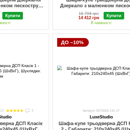
юнком пескоструй
Дзеркало з малюнком песко
и: 210х240х45 см;
Класік 1 Габарити: 210х240х4
16 704 грн
Купити
Купити
и: Так
Ящички: Так
14 412 грн
вності
В наявності
ДО –10%
2
-17
Артикул: 6072020-131-17
Studio
LuxeStudio
верна ДСП Класiк
Шафа-купе трьодверна ДСП 
0х240х45 (ШхВхГ),
2 - Габарити: 210х240х45 (Ш