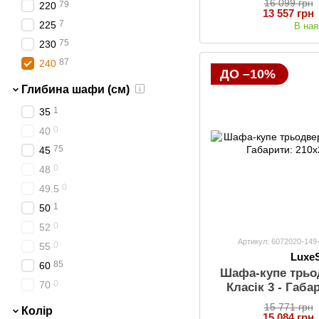
16 099 грн
79
220
13 557 грн
7
225
В ная
75
230
87
240
ДО –10%
Глибина шафи (см)
1
35
0
40
75
45
0
48
0
49.5
1
50
0
52
Артикул: 6072020-149
0
55
Luxe
85
60
Шафа-купе трьо
0
70
Класік 3 - Габа
(Шх
15 771 грн
Колір
15 084 грн