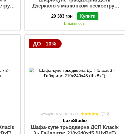
струй
Дзеркало з малюнком пескоструй
5 см;
Стандарт Габарити: 210х240х45 см;
20 383 грн
Купити
Ящички: Так
В наявності
ДО –10%
2
Артикул: 6072020-133-17
LuxeStudio
Класік
Шафа-купе трьодверна ДСП Класік
хВхГ)
3 - Габарити: 210х240х45 (ШхВхГ)