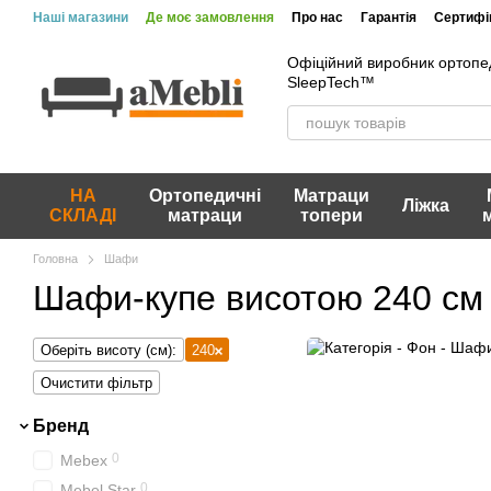
Перейти до основного контенту
Наші магазини
Де моє замовлення
Про нас
Гарантія
Сертифік
Вакансії
Акції та знижки
Відгуки про магазин
Офіційний виробник ортопе
SleepTech™
НА
Ортопедичні
Матраци
Ліжка
СКЛАДІ
матраци
топери
Головна
Шафи
Шафи-купе висотою 240 см
Оберіть висоту (см):
240
Очистити фільтр
Бренд
0
Mebex
0
Mebel Star