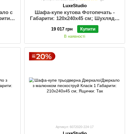
LuxeStudio
ало с
Шафа-купе кутова Фотопечать -
рити:
Габарити: 120х240х45 см; Шухляди:
ак;
Так; Колір: Венге магія; Профіль:
19 017 грн
Купити
ль:
Стандартний (Срібло)
В наявності
Артикул: 6072020-224-17
LuxeStudio