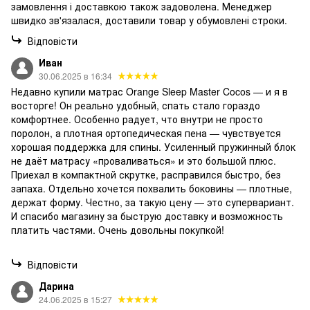
замовлення і доставкою також задоволена. Менеджер
швидко зв'язалася, доставили товар у обумовлені строки.
Відповісти
Иван
30.06.2025 в 16:34
Недавно купили матрас Orange Sleep Master Cocos — и я в
восторге! Он реально удобный, спать стало гораздо
комфортнее. Особенно радует, что внутри не просто
поролон, а плотная ортопедическая пена — чувствуется
хорошая поддержка для спины. Усиленный пружинный блок
не даёт матрасу «проваливаться» и это большой плюс.
Приехал в компактной скрутке, расправился быстро, без
запаха. Отдельно хочется похвалить боковины — плотные,
держат форму. Честно, за такую цену — это супервариант.
И спасибо магазину за быструю доставку и возможность
платить частями. Очень довольны покупкой!
Відповісти
Дарина
24.06.2025 в 15:27