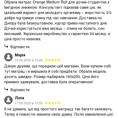
Обрала матрас Orange Medium Roll для дочки-студентки з
вигідною знижкою. Консультант підказав саме цю, як
ідеальний варіант для молодого організму – жорсткість 3/3
добре підтримує спину під час навчання. Доставка по
Дніпру була безкоштовною, кур'єр привіз наступного дня.
Дочка користується вже місяць – спина не болить, сон
якісніший. Українське виробництво з гарантією 24 місяці, а
ціна просто казкова.
Відповісти
Марія
19.06.2025 в 10:46
Дякую друзям, що порадили цей магазин. Вони купили собі
тут матрац і я вирішила й собі придбати. Обрала модель
досить швидко. Розмір підбирала 160х200. Ціна його
приємно здивувала, доставка була оперативною!
Відповісти
Лілія
17.06.2025 в 12:55
Я не думала, що від простого матрацу так багато залежить.
Тепер я повністю змінила свою думку. Після замовлення цієї