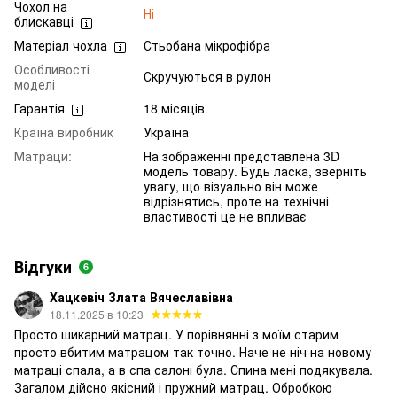
Чохол на
Ні
блискавці
Матеріал чохла
Стьобана мікрофібра
Особливості
Скручуються в рулон
моделі
Гарантія
18 місяців
Країна виробник
Україна
Матраци:
На зображенні представлена 3D
модель товару. Будь ласка, зверніть
увагу, що візуально він може
відрізнятись, проте на технічні
властивості це не впливає
Відгуки
6
Хацкевіч Злата Вячеславівна
18.11.2025 в 10:23
Просто шикарний матрац. У порівнянні з моїм старим
просто вбитим матрацом так точно. Наче не ніч на новому
матраці спала, а в спа салоні була. Спина мені подякувала.
Загалом дійсно якісний і пружний матрац. Обробкою