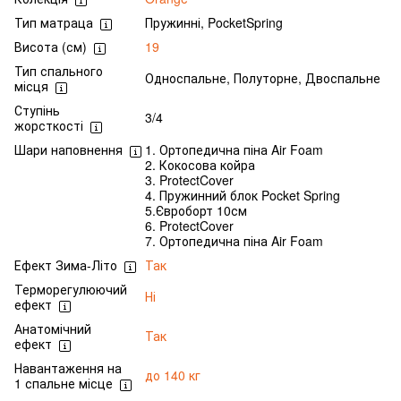
Тип матраца
Пружинні, PocketSpring
Висота (см)
19
Тип спального
Односпальне, Полуторне, Двоспальне
місця
Ступінь
3/4
жорсткості
Шари наповнення
1. Ортопедична піна Air Foam
2. Кокосова койра
3. ProtectCover
4. Пружинний блок Pocket Spring
5.Євроборт 10см
6. ProtectCover
7. Ортопедична піна Air Foam
Ефект Зима-Літо
Так
Терморегулюючий
Ні
ефект
Анатомічний
Так
ефект
Навантаження на
до 140 кг
1 спальне місце