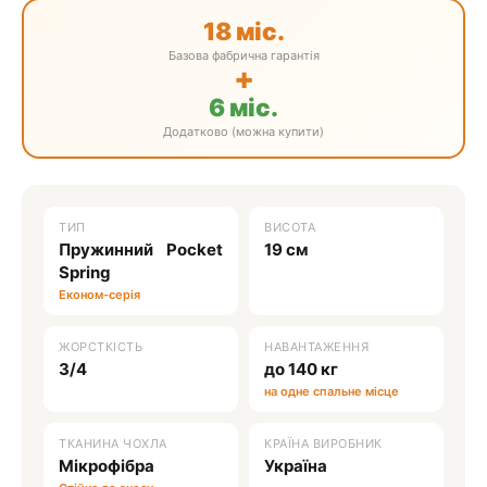
18 міс.
Базова фабрична гарантія
+
6 міс.
Додатково (можна купити)
ТИП
ВИСОТА
Пружинний Pocket
19 см
Spring
Економ-серія
ЖОРСТКІСТЬ
НАВАНТАЖЕННЯ
3/4
до 140 кг
на одне спальне місце
ТКАНИНА ЧОХЛА
КРАЇНА ВИРОБНИК
Мікрофібра
Україна