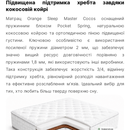
Підвищена підтримка хребта завдяки
кокосовій койрі
Матрац Orange Sleep Master Cocos оснащений
пружинним блоком Pocket Spring, натуральною
кокосовою койрою та ортопедичною піною підвищеної
густини. Ключовою особливістю є використання
посиленої пружини діаметром 2 мм, що забезпечує
значно вищий ресурс довговічності порівняно з
пружинами 1,8 мм, які використовують інші виробники.
Така конструкція забезпечує жорсткість 3/4, відмінну
підтримку хребта, рівномірний розподіл навантаження
та ефективне розслаблення м’язів. Ідеальний вибір для
тих, хто любить більш тверду поверхню сну.