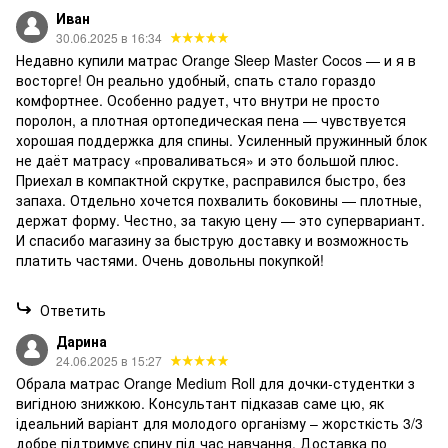
Иван
30.06.2025 в 16:34
Недавно купили матрас Orange Sleep Master Cocos — и я в
восторге! Он реально удобный, спать стало гораздо
комфортнее. Особенно радует, что внутри не просто
поролон, а плотная ортопедическая пена — чувствуется
хорошая поддержка для спины. Усиленный пружинный блок
не даёт матрасу «проваливаться» и это большой плюс.
Приехал в компактной скрутке, расправился быстро, без
запаха. Отдельно хочется похвалить боковины — плотные,
держат форму. Честно, за такую цену — это супервариант.
И спасибо магазину за быструю доставку и возможность
платить частями. Очень довольны покупкой!
Ответить
Дарина
24.06.2025 в 15:27
Обрала матрас Orange Medium Roll для дочки-студентки з
вигідною знижкою. Консультант підказав саме цю, як
ідеальний варіант для молодого організму – жорсткість 3/3
добре підтримує спину під час навчання. Доставка по