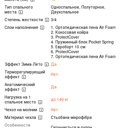
Тип спального
Односпальное, Полуторное,
места
Двухспальное
Степень жесткости
3/4
Слои наполнения
1. Ортопедическая пена Air Foam
2. Кокосовая койра
3. ProtectCover
4. Пружинный блок Pocket Spring
5. Евроборт 10 см
6. ProtectCover
7. Ортопедическая пена Air Foam
Эффект Зима-Лето
Да
Терморегулирующий
Нет
эффект
Анатомический
Да
эффект
Нагрузка на 1
до 140 кг
спальное место
Чехол на молнии
Нет
Материал чехла
Стьобана мікрофібра
Особенности
Скручуються в рулон