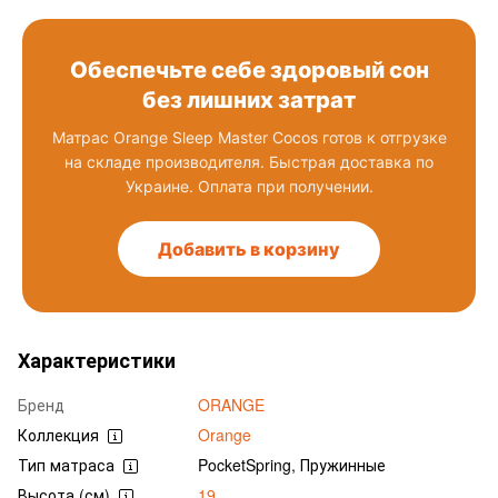
Обеспечьте себе здоровый сон
без лишних затрат
Матрас Orange Sleep Master Cocos готов к отгрузке
на складе производителя. Быстрая доставка по
Украине. Оплата при получении.
Добавить в корзину
Характеристики
Бренд
ORANGE
Коллекция
Orange
Тип матраса
PocketSpring, Пружинные
Высота (см)
19