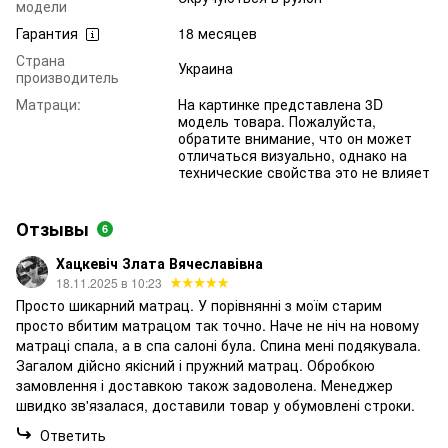
модели
Гарантия
18 месяцев
Страна
Украина
производитель
Матраци:
На картинке представлена 3D
модель товара. Пожалуйста,
обратите внимание, что он может
отличаться визуально, однако на
технические свойства это не влияет
Отзывы
6
Хацкевіч Злата Вячеславівна
18.11.2025 в 10:23
Просто шикарний матрац. У порівнянні з моїм старим
просто вбитим матрацом так точно. Наче не ніч на новому
матраці спала, а в спа салоні була. Спина мені подякувала.
Загалом дійсно якісний і пружний матрац. Обробкою
замовлення і доставкою також задоволена. Менеджер
швидко зв'язалася, доставили товар у обумовлені строки.
Ответить