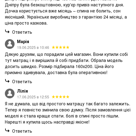
Дніпру була безкоштовною, кур'єр привіз наступного дня.
Дочка користується вже місяць – спина не болить, сон
якісніший. Українське виробництво з гарантією 24 місяці, а
ціна просто казкова.
Ответить
Марія
19.06.2025 в 10:46
Дякую друзям, що порадили цей магазин. Вони купили собі
тут матрац і я вирішила й собі придбати. Обрала модель
досить швидко. Розмір підбирала 160х200. Ціна його
приємно здивувала, доставка була оперативною!
Ответить
Лілія
17.06.2025 в 12:55
Я не думала, що від простого матрацу так багато залежить.
Тепер я повністю змінила свою думку. Після замовлення цієї
моделі я стала краще спати. болі в спині просто пішли.
Нарешті я купила щось насправді якісне!
Ответить