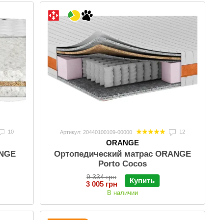
10
12
Артикул: 20440100109-00000
ORANGE
ANGE
Ортопедический матрас ORANGE
Porto Cocos
9 334 грн
Купить
3 005 грн
В наличии