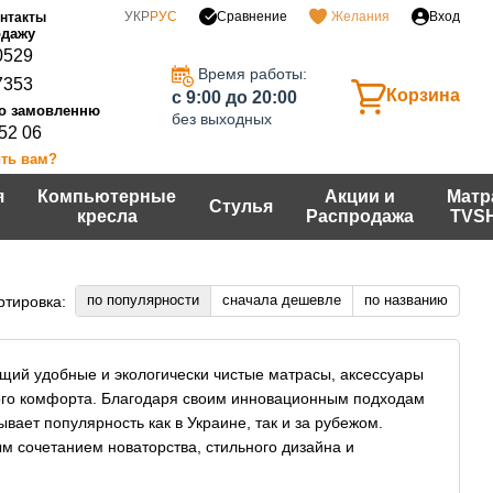
Сравнение
УКР
РУС
Желания
Вход
нтакты
0529
Время работы:
7353
Корзина
c 9:00 до 20:00
без выходных
 52 06
ть вам?
я
Компьютерные
Акции и
Матр
Стулья
кресла
Распродажа
TVS
по популярности
сначала дешевле
по названию
ртировка:
щий удобные и экологически чистые матрасы, аксессуары
ого комфорта. Благодаря своим инновационным подходам
вает популярность как в Украине, так и за рубежом.
м сочетанием новаторства, стильного дизайна и