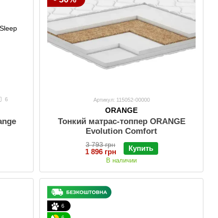
6
Артикул: 115052-00000
ORANGE
ange
Тонкий матраc-топпер ORANGE
Evolution Comfort
3 793 грн
Купить
1 896 грн
В наличии
6
6