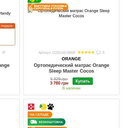
подарок
37
6
Артикул: 21231143-00000
ORANGE
ange
Ортопедический матрас Orange
Sleep Master Cocos
5 329 грн
Купить
3 780 грн
В наличии
НА СКЛАДЕ