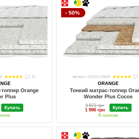
- 50%
12
00
Артикул: 1123112-00000
ANGE
ORANGE
-топпер Orange
Тонкий матрас-топпер Ora
r Plus
Wonder Plus Cocos
3 972 грн
Купить
Купить
1 986 грн
личии
В наличии