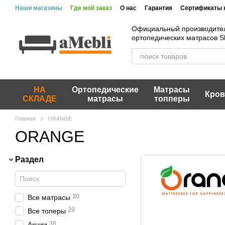
Перейти к основному контенту
Наши магазины
Где мой заказ
О нас
Гарантия
Сертификаты 
Вакансии
Акции и скидки
Отзывы
Пользовательское согла
Официальный производите
ортопедических матрасов 
НА
Ортопедические
Матрасы
Кров
СКЛАДЕ
матрасы
топперы
Главная
ORANGE
ORANGE
Раздел
30
Все матрасы
29
Все топеры
38
Акции