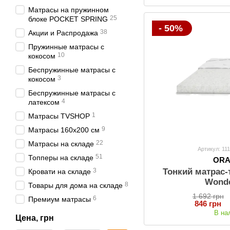
Матрасы на пружинном
25
блоке POCKET SPRING
- 50%
38
Акции и Распродажа
Пружинные матрасы с
10
кокосом
Беспружинные матрасы с
3
кокосом
Беспружинные матрасы с
4
латексом
1
Матрасы TVSHOP
9
Матрасы 160х200 см
22
Матрасы на складе
Артикул: 11
51
Топперы на складе
OR
Тонкий матрас
3
Кровати на складе
Wond
8
Товары для дома на складе
1 692 грн
6
Премиум матрасы
846 грн
В на
Цена, грн