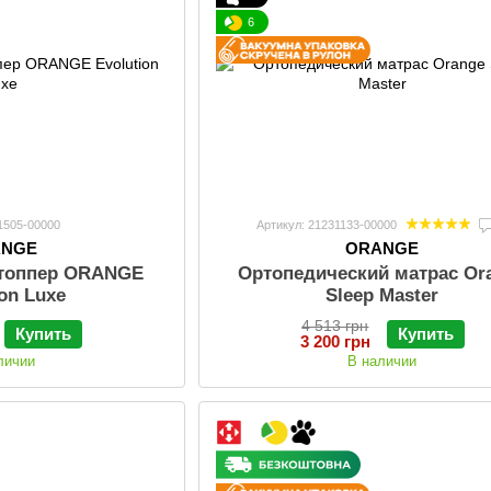
6
11505-00000
Артикул: 21231133-00000
ANGE
ORANGE
-топпер ORANGE
Ортопедический матрас Or
ion Luxe
Sleep Master
4 513 грн
Купить
Купить
3 200 грн
личии
В наличии