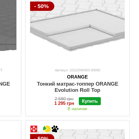
- 50%
3
Артикул: 10110340403-00000
ORANGE
ANGE
Тонкий матраc-топпер ORANGE
Evolution Roll Top
2 590 грн
Купить
1 295 грн
В наличии
- 50%