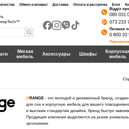
качества
Обмен и возврат
Доставка
Оплата и рассрочка
Блог
Ко
Договор публичной оферты
шение
Политика конфидециальности
080 031 
ль
SleepTech™
073 233 
0 800 33
Перезвони
Мягкая
Корпусна
ати
Аксессуары
Шкафы
мебель
мебель
Со
O
RANGE
- это молодой и динамичный бренд, создаю
для сна и корпусную мебель для вашего повседневн
и высоким стандартам дизайна, бренд быстро завоевы
Продукция компании выделяется на рынке уникальны
эргономики.