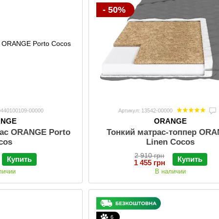
- 50%
0440100109-00000
Артикул: 13542-00000
ANGE
ORANGE
ас ORANGE Porto
Тонкий матрас-топпер OR
cos
Linen Cocos
2 910 грн
Купить
Купить
1 455 грн
личии
В наличии
6