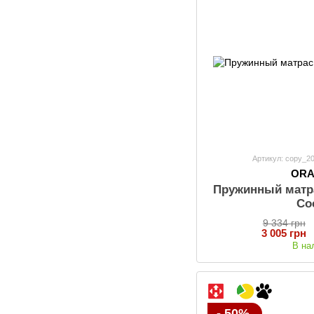
Артикул: copy_2
OR
Пружинный матр
Co
9 334 грн
3 005 грн
В на
- 50%