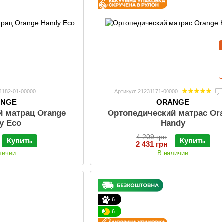
31182-01-00000
Артикул: 21231171-00000
ANGE
ORANGE
й матрац Orange
Ортопедический матрас Or
y Eco
Handy
4 209 грн
Купить
Купить
2 431 грн
личии
В наличии
6
6