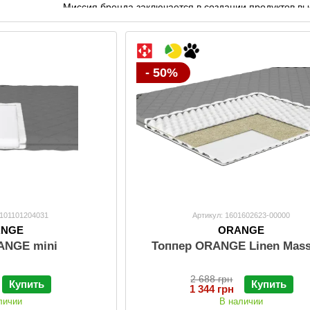
Миссия бренда заключается в создании продуктов вы
собственному производству в Украине торговая мар
продукцию. Это не только инвестиция в качество сна
Программа лояльности бренда предлагает регулярные
- 50%
подарки. Это всего лишь часть выражения благодарн
новым клиентам. С матрасами и мебелью от компании
элемент создан для вашего максимального комфорта
-101101204031
Артикул: 1601602623-00000
ANGE
ORANGE
ANGE mini
Топпер ORANGE Linen Mas
2 688 грн
Купить
Купить
1 344 грн
личии
В наличии