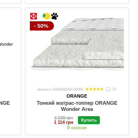
- 50%
13
Артикул: 10440330402-00000
ORANGE
ANGE
Тонкий матраc-топпер ORANGE
Wonder Area
2 228 грн
Купить
1 114 грн
В наличии