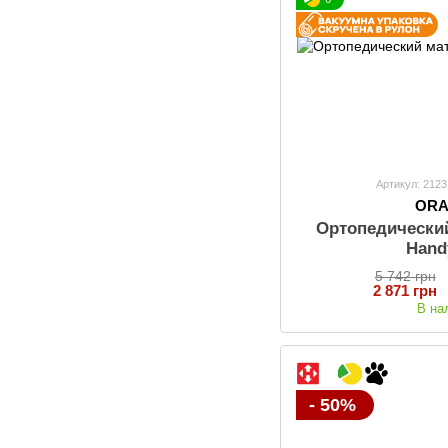
Артикул: 212
OR
Ортопедически
Hand
5 742 грн
2 871 грн
В на
- 50%