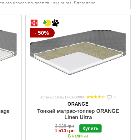
сшего класса по доступным ценам. Благодаря
ка ORANGE может предложить оптимальную цену на свою
, но и поддержка вашего бюджета.
 акции, скидки от -10% до -70%, а также интересные
- 50%
ости и заботы компании ORANGE как к постоянным, так и
 вы получите не просто товар, а особый опыт, где каждый
.
2
Артикул: 1601217-01-00000
ORANGE
sage
Тонкий матрас-топпер ORANGE
Linen Ultra
3 028 грн
Купить
1 514 грн
В наличии