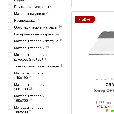
25
Пружинные матрасы
29
Матрасы на диван
- 50%
37
Распродажа
36
Ортопедические матрасы
11
Беспружинные матрасы
11
Матрасы топперы жёсткие
33
Матрасы топперы
Матрасы топперы с
11
кокосовой койрой
1
Тонкие латексные топперы
Матрасы топперы
28
140х190
Артикул: 100
Матрасы топперы
OR
28
160х190
Топер OR
Матрасы топперы
28
160х200
1 483 грн
741 грн
Матрасы топперы
В на
28
180х200