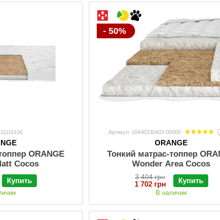
- 50%
 11116106
Артикул: 10440330403-00000
ANGE
ORANGE
-топпер ORANGE
Тонкий матраc-топпер OR
att Cocos
Wonder Area Cocos
3 404 грн
Купить
Купить
1 702 грн
личии
В наличии