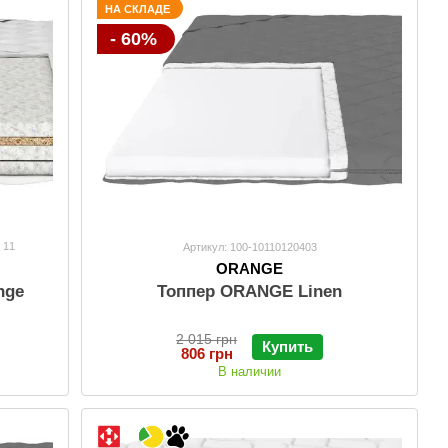
НА СКЛАДЕ
- 60%
11
Артикул: 100-10110120403
ORANGE
nge
Топпер ORANGE Linen
2 015 грн
Купить
806 грн
В наличии