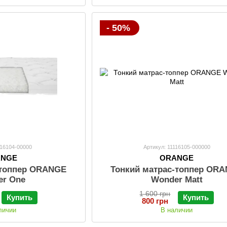
- 50%
116104-00000
Артикул: 11116105-000000
ANGE
ORANGE
-топпер ORANGE
Тонкий матрас-топпер OR
er One
Wonder Matt
1 600 грн
Купить
Купить
800 грн
личии
В наличии