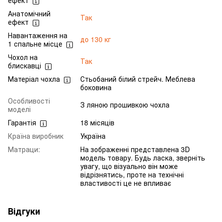
Анатомічний
Так
ефект
Навантаження на
до 130 кг
1 спальне місце
Чохол на
Так
блискавці
Матеріал чохла
Стьобаний білий стрейч. Меблева
боковина
Особливості
З ляною прошивкою чохла
моделі
Гарантія
18 місяців
Країна виробник
Україна
Матраци:
На зображенні представлена 3D
модель товару. Будь ласка, зверніть
увагу, що візуально він може
відрізнятись, проте на технічні
властивості це не впливає
Відгуки