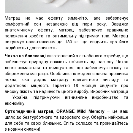
Матрац не має ефекту зима-літо, але забезпечує
комфортний сон незалежно від пори року. Завдяки
анатомічному ефекту, матрац забезпечує правильне
положення хребта та оптимальну підтримку тіла. Матрац
витримує навантаження до 130 кг, що свідчить про його
надійність і довговічність.
Чохол на блискавці
виготовлений з стьобаного стрейчу, що
забезпечує природну свіжість і м'якість під час сну. Чохол
легко знімається та очищується, що забезпечує гігієну та
збереження матраца. Особливістю моделі є лляна прошивка
чохла, яка додає матрацу елегантного вигляду та
додаткової міцності. Гарантія 18 місяців свідчить про
високу якість та надійність цього виробу. Виробник матраца
– Україна, підтримуючи вітчизняне виробництво та
економіку.
Ортопедичний матрац ORANGE Mild Memory
– це ваш
шлях до безтурботного та здорового сну. Оберіть найкраще
для себе та своїх близьких. Спіть солодко та прокидайтесь
з новими силами!