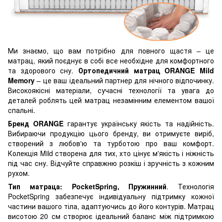
Ми знаємо, що вам потрібно для повного щастя – це
матрац, який поєднує в собі все необхідне для комфортного
та здорового сну.
Ортопедичний матрац ORANGE Mild
Memory
– це ваш ідеальний партнер для нічного відпочинку.
Високоякісні матеріали, сучасні технології та увага до
деталей роблять цей матрац незамінним елементом вашої
спальні.
Бренд ORANGE
гарантує українську якість та надійність.
Вибираючи продукцію цього бренду, ви отримуєте виріб,
створений з любов'ю та турботою про ваш комфорт.
Колекція Mild створена для тих, хто цінує м'якість і ніжність
під час сну. Відчуйте справжню розкіш і зручність з кожним
рухом.
Тип матраца: PocketSpring, Пружинний
. Технологія
PocketSpring забезпечує індивідуальну підтримку кожної
частини вашого тіла, адаптуючись до його контурів. Матрац
висотою 20 см створює ідеальний баланс між підтримкою