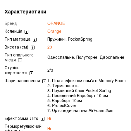
Характеристики
Бренд
ORANGE
Колекція
Orange
Тип матраца
Пружинні, PocketSpring
Висота (см)
20
Тип спального
Односпальне, Полуторне, Двоспальне
місця
Ступінь
2/3
жорсткості
Шари наповнення
1. Піна з ефектом пам'яті Memory Foam
2. Термоповсть
3. Пружинний блок Pocket Spring
4. Посиленний Євроборт 10 см
5. Євроборт 10см
6. ProtectCover
7. Ортопедична піна AirFoam 2cm
Ефект Зима-Літо
Ні
Терморегулюючий
Ні
ефект