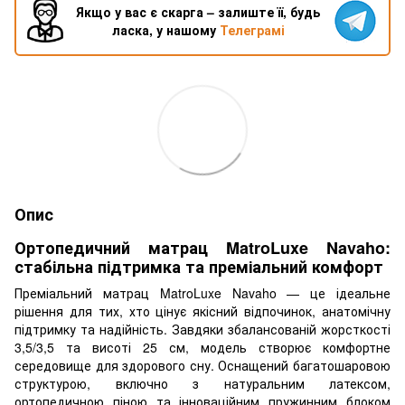
Якщо у вас є скарга – залиште її, будь
ласка, у нашому
Телеграмі
Опис
Ортопедичний матрац MatroLuxe Navaho:
стабільна підтримка та преміальний комфорт
Преміальний матрац MatroLuxe Navaho — це ідеальне
рішення для тих, хто цінує якісний відпочинок, анатомічну
підтримку та надійність. Завдяки збалансованій жорсткості
3,5/3,5 та висоті 25 см, модель створює комфортне
середовище для здорового сну. Оснащений багатошаровою
структурою, включно з натуральним латексом,
ортопедичною піною та інноваційним пружинним блоком