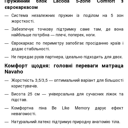
Пружинний блок Lacoda 5-zone Comfort з
єврокаркасом
Система незалежних пружин із поділом на 5 зон
жорсткості.
Забезпечує точкову підтримку саме там, де вона
найбільше потрібна — плечі, поперек, ноги.
Єврокаркас по периметру запобігає просіданню країв і
додає стабільності.
Не передає рухів партнера, ідеально підходить для двох.
Комфорт щодня: головні переваги матраца
Navaho
Жорсткість 3,5/3,5 — оптимальний варіант для більшості
користувачів.
Висота 25 см — універсальна для сучасних ліжок та
підстав.
Комфортна піна Be Like Memory дарує ефект
невагомості.
Натуральний латекс підтримує природну анатомію тіла.