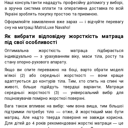
Наші консультанти нададуть професійну допомогу у виборі,
а зручна система оплати та оперативна доставка по всій
Україні зроблять покупку простою та приємною.
Оформлюйте замовлення вже зараз — і відчуйте перевагу
сну на матраці MatroLuxe Navaho!
Як вибрати відповідну жорсткість матраца
під свої особливості
Оптимальна жорсткість матраца підбирається
індивідуально — з урахуванням віку, маси тіла, росту та
стану опорно-рухового апарату.
Якщо ви спите переважно на боці, варто обрати моделі
м’якої (2) або середньої жорсткості — вони краще
адаптуються до контурів тіла. Тим, хто спить на спині чи
животі, більше підійдуть твердіші варіанти. Матраци
середньої жорсткості (3) — універсальний вибір для
поціновувачів помірно жорсткої поверхні.
Вага також впливає на вибір: чим вона вища, тим більшої
підтримки потребує тіло — отже, й жорсткіший має бути
матрац. Але надто тверда поверхня не завжди корисна.
Для дітей до 4 років рекомендовані жорсткі матраци — це