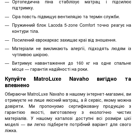
Ортопедична піна стабілізує матрац і підсилює
підтримку.
Сіра повсть підвищує вентиляцію та термін служби.
Пружинний блок Lacoda 5-zone Comfort точно реагує на
контури тіла.
Посилений єврокаркас захищає краї від зношення.
Матеріали не викликають алергії, підходять людям із
чутливою шкірою.
Витримує навантаження до 160 кг на одне спальне
місце — гарантія надійності на роки.
Купуйте MatroLuxe Navaho вигідно та
впевнено
Обираючи MatroLuxe Navaho в нашому інтернет-магазині, ви
отримуєте не лише якісний матрац, а й сервіс, якому можна
довіряти. Ми пропонуємо сертифіковану продукцію з
гарантією якості, виготовлену з екологічно чистих
матеріалів. У нашому каталозі доступні всі розміри цієї
моделі — ви легко підберете потрібний варіант для свого
ліжка.