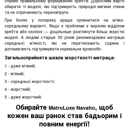
сприяє правильному формуванню хребта. Дорослим варто
обирати ті моделі, які підтримують природні вигини спини
та не спричиняють перенапруги.
При болях у попереку краще зупинитися на м’яко-
середньому варіанті. Якщо є проблеми з верхнім відділом
хребта або сколіоз — доцільніше розглянути більш жорсткі
моделі. А людям старше 50 років рекомендовані матраци
середньої м’якості, які не перетискають судини і
допомагають підтримувати нормальне кровообіг.
Загальноприйнята шкала жорсткості матраца:
1 - дуже м'який;
2 - м'який;
3 - середньої жорсткості;
4 - жорсткий;
5 - дуже жорсткий.
Обирайте
, щоб
MatroLuxe Navaho
кожен ваш ранок став бадьорим і
повним енергії!