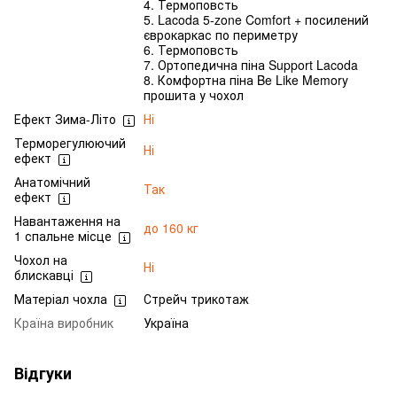
4. Термоповсть
5. Lacoda 5-zone Comfort + посилений
єврокаркас по периметру
6. Термоповсть
7. Ортопедична піна Support Lacoda
8. Комфортна піна Be Like Memory
прошита у чохол
Ефект Зима-Літо
Ні
Терморегулюючий
Ні
ефект
Анатомічний
Так
ефект
Навантаження на
до 160 кг
1 спальне місце
Чохол на
Ні
блискавці
Матеріал чохла
Стрейч трикотаж
Країна виробник
Україна
Відгуки