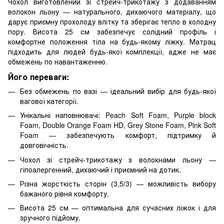
Чохол виготовлений зі стрейч-трикотажу з додаванням
волокон льону — натурального, дихаючого матеріалу, що
дарує приємну прохолоду влітку та зберігає тепло в холодну
пору. Висота 25 см забезпечує солідний профіль і
комфортне положення тіла на будь-якому ліжку. Матрац
підходить для людей будь-якої комплекції, адже не має
обмежень по навантаженню.
Його переваги:
Без обмежень по вазі — ідеальний вибір для будь-якої
вагової категорії.
Унікальні наповнювачі: Peach Soft Foam, Purple block
Foam, Double Orange Foam HD, Grey Stone Foam, Pink Soft
Foam — забезпечують комфорт, підтримку й
довговічність.
Чохол зі стрейч-трикотажу з волокнами льону —
гіпоалергенний, дихаючий і приємний на дотик.
Різна жорсткість сторін (3,5/3) — можливість вибору
бажаного рівня комфорту.
Висота 25 см — оптимальна для сучасних ліжок і для
зручного підйому.