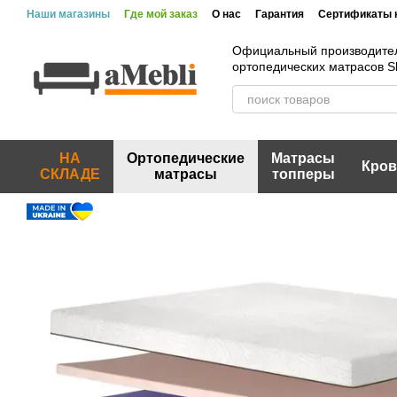
Перейти к основному контенту
Наши магазины
Где мой заказ
О нас
Гарантия
Сертификаты 
Официальный производите
ортопедических матрасов 
НА
Ортопедические
Матрасы
Кров
СКЛАДЕ
матрасы
топперы