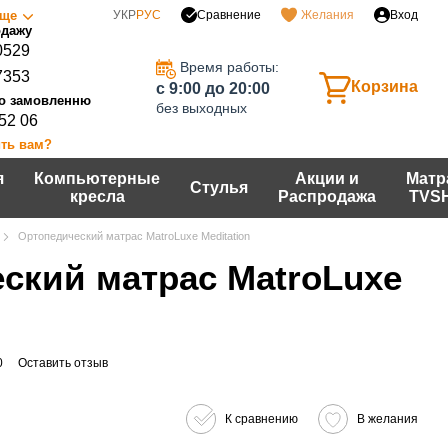
Сравнение
ще
УКР
РУС
Желания
Вход
0529
Время работы:
7353
Корзина
c 9:00 до 20:00
без выходных
 52 06
ть вам?
я
Компьютерные
Акции и
Матр
Стулья
кресла
Распродажа
TVS
Ортопедический матрас MatroLuxe Meditation
ский матрас MatroLuxe
0
Оставить отзыв
К сравнению
В желания