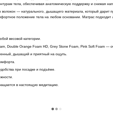
онтурам тела, обеспечивая анатомическую поддержку и снижая на
ых волокон — натурального, дышащего материала, который дарит п
мфортное положение тела на любом основании. Матрас подходит л
юбой весовой категории.
oam, Double Orange Foam HD, Grey Stone Foam, Pink Soft Foam — о
ргенный, дышащий и приятный на ощупь.
комфорта.
удобства при посадке и подъёме.
ёжности.
евращается в настоящую медитацию.