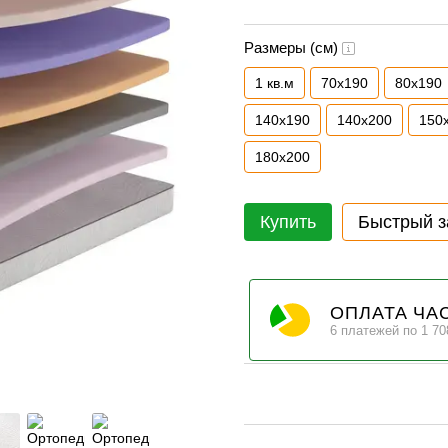
Размеры (см)
1 кв.м
70х190
80х190
140х190
140х200
150
180х200
Купить
Быстрый з
ОПЛАТА ЧА
6 платежей по 1 70