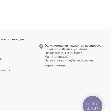
я информация
9
Офис компании находится по адресу:
г. Киев. ст.м. Лесная, ул. Якова
3
Гнездовского, 1-а (бывшая
Магнитогорская)
06
Написать нам:
info@amebli.com.ua
Карта проезда
.com.ua
КНОПКА
ЗВ'ЯЗКУ