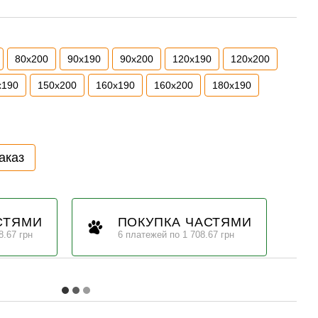
80х200
90х190
90х200
120х190
120х200
х190
150х200
160х190
160х200
180х190
аказ
СТЯМИ
ПОКУПКА ЧАСТЯМИ
8.67 грн
6 платежей по 1 708.67 грн