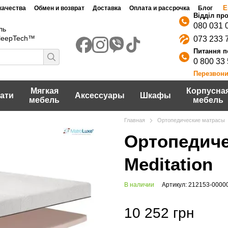
Е
качества
Обмен и возврат
Доставка
Оплата и рассрочка
Блог
080 031 
ль
SleepTech™
073 233 
0 800 33
Перезвони
Мягкая
Корпусна
ати
Аксессуары
Шкафы
мебель
мебель
Главная
Ортопедические матрасы
Ортопедиче
Meditation
В наличии
Артикул: 212153-0000
10 252 грн