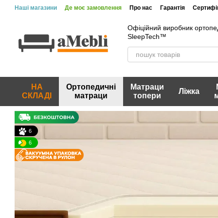
Перейти до основного контенту
Наші магазини
Де моє замовлення
Про нас
Гарантія
Сертифік
Офіційний виробник ортопе
SleepTech™
НА
Ортопедичні
Матраци
Ліжка
СКЛАДІ
матраци
топери
6
6