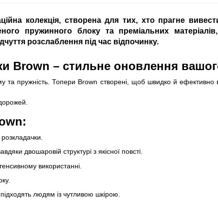
ційна колекція, створена для тих, хто прагне вивес
еного пружинного блоку та преміальних матеріалів
ідчуття розслаблення під час відпочинку.
ки Brown – стильне оновлення вашог
му та пружність. Топери Brown створені, щоб швидко й ефективно 
одорожей.
rown:
 розкладачки.
вдяки двошаровій структурі з якісної повсті.
нтенсивному використанні.
оку.
 підходять людям із чутливою шкірою.