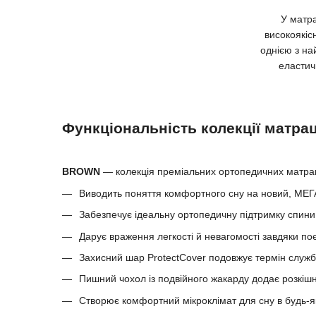
У матр
високоякіс
однією з на
еластич
Функціональність колекції матра
BROWN
— колекція преміальних ортопедичних матраців
Виводить поняття комфортного сну на новий, МЕГА
Забезпечує ідеальну ортопедичну підтримку спини,
Дарує враження легкості й невагомості завдяки по
Захисний шар ProtectCover подовжує термін служ
Пишний чохол із подвійного жакарду додає розкішно
Створює комфортний мікроклімат для сну в будь-я