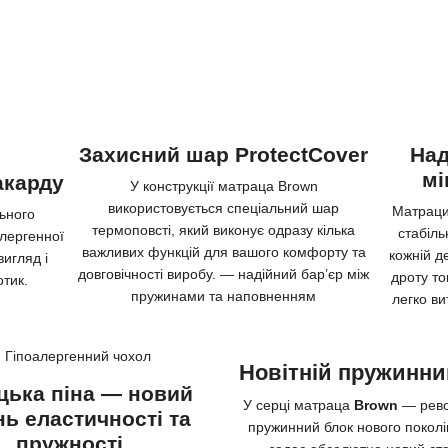
Захисний шар ProtectCover
Над
мі
акарду
У конструкції матраца Brown
використовується спеціальний шар
Матраци 
льного
термоповсті, який виконує одразу кілька
стабільн
алергенної
важливих функцій для вашого комфорту та
кожній д
вигляд і
довговічності виробу. — надійний бар’єр між
дроту то
тик.
пружинами та наповненням
легко в
Новітній пружинни
цька піна — новий
У серці матраца
Brown
— рев
нь еластичності та
пружинний блок нового поколі
пружності