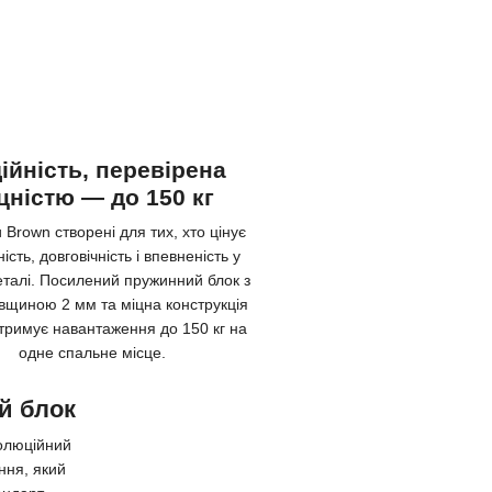
ійність, перевірена
цністю — до 150 кг
Brown створені для тих, хто цінує
ість, довговічність і впевненість у
еталі. Посилений пружинний блок з
вщиною 2 мм та міцна конструкція
итримує навантаження до 150 кг на
одне спальне місце.
й блок
олюційний
ння, який