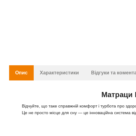
Опис
Характеристики
Відгуки та комент
Матраци 
Відчуйте, що таке справжній комфорт і турбота про здо
Це не просто місце для сну — це інноваційна система ві