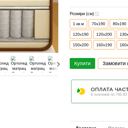
Розміри (см)
1 кв.м
70x190
80x190
120x190
120x200
130
150x200
160x190
160
Купити
Замовити
ОПЛАТА ЧАС
6 платежів по 745.83