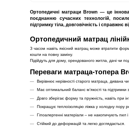
Ортопедичні матраци
Brown
— це іннова
поєднанню сучасних технологій, посил
підтримку тіла, довговічність і справжнє в
Ортопедичний матрац ліній
З часом навіть якісний матрац може втратити фор
кошти на повну заміну.
Підійдуть для дому, орендованого житла, дачі чи п
Переваги матраца-топера B
Вирівнює нерівності старого матраца, дивана чи
Має оптимальний баланс м’якості та підтримки за
Довго зберігає форму та пружність, навіть при і
Покращує теплоізоляцію ліжка у холодну пору р
Гіпоалергенні матеріали – не накопичують пил і
Стійкий до деформацій та легко доглядається.