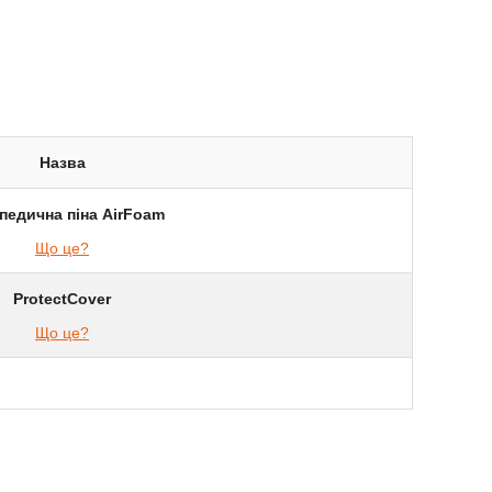
Назва
педична піна AirFoam
Що це?
ProtectCover
Що це?