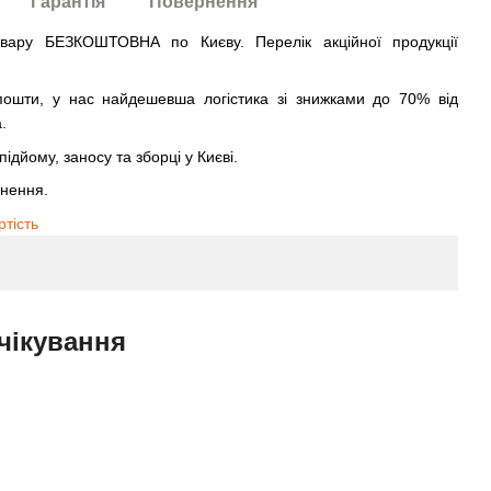
Гарантія
Повернення
овару БЕЗКОШТОВНА по Києву. Перелік акційної продукції
ошти, у нас найдешевша логістика зі знижками до 70% від
.
ідйому, заносу та зборці у Києві.
рнення.
ртість
чікування