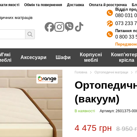
ати якості
Обмін та повернення
Доставка
Оплата й розстрочка
Бл
080 031 
дичних матраців
073 233 
0 800 33 
Передзвон
М'які
Корпусні
Комп'ютер
Аксесуари
Шафи
меблі
меблі
крісла
Головна
Ортопедичні матраци
Ортопедичн
(вакуум)
В наявності
Артикул: 2601375-00
4 475 грн
8 950 