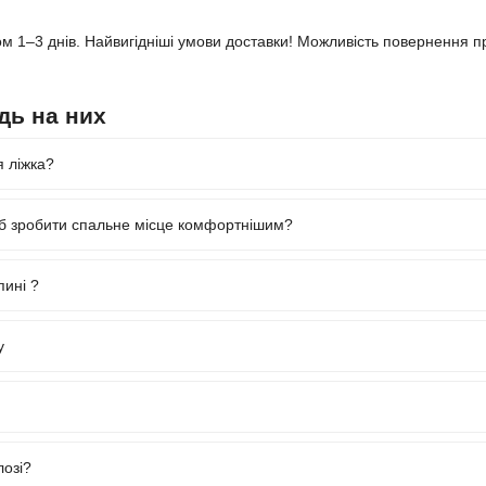
гом 1–3 днів. Найвигідніші умови доставки! Можливість повернення п
дь на них
я ліжка?
об зробити спальне місце комфортнішим?
пині ?
у
лозі?