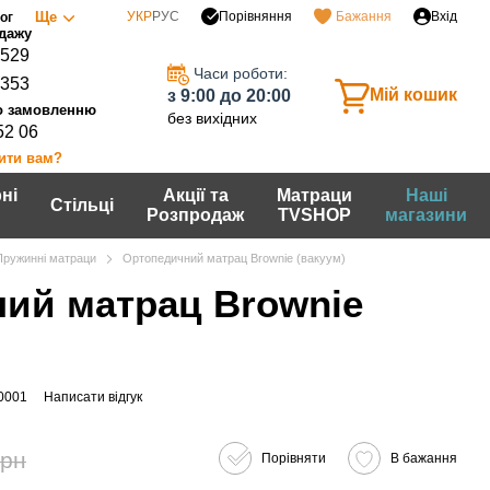
Порівняння
Ще
УКР
РУС
Бажання
Вхід
ог
0529
Часи роботи:
7353
Мій кошик
з 9:00 до 20:00
без вихідних
52 06
ити вам?
ні
Акції та
Матраци
Наші
Стільці
Розпродаж
TVSHOP
магазини
Пружинні матраци
Ортопедичний матрац Brownie (вакуум)
ий матрац Brownie
0001
Написати відгук
грн
Порівняти
В бажання