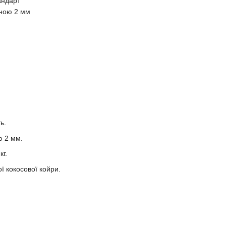
андарт
иною 2 мм
ь.
ю 2 мм.
г.
ї кокосової койри.