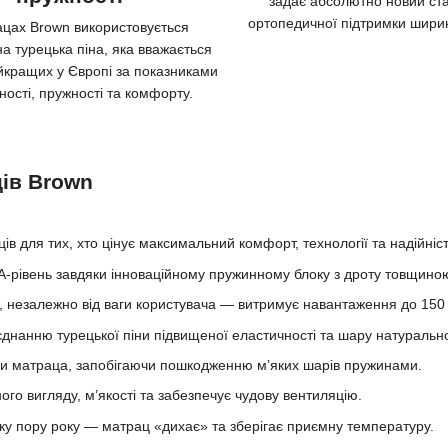
задає абсолютно новий ст
ортопедичної підтримки шир
ацах Brown використовується
на турецька піна, яка вважається
йкращих у Європі за показниками
ності, пружності та комфорту.
ців Brown
 для тих, хто цінує максимальний комфорт, технології та надійніст
-рівень завдяки інноваційному пружинному блоку з дроту товщино
 незалежно від ваги користувача — витримує навантаження до 150 к
єднанню турецької піни підвищеної еластичності та шару натурально
би матраца, запобігаючи пошкодженню м’яких шарів пружинами.
го вигляду, м’якості та забезпечує чудову вентиляцію.
ку пору року — матрац «дихає» та зберігає приємну температуру.