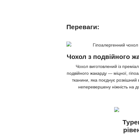
Переваги:
Чохол з подвійного ж
Чохол виготовлений із преміа
подвійного жакарду — міцної, гіпо
тканини, яка поєднує розкішний 
неперевершену ніжність на до
Туре
ріве