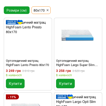
Розміри (см)
80х170
Ортопедичний матрац
Ортопедичний матрац
HighFoam Lento Presto 80х170
HighFoam Largo Super Slim
80x170
3 249 грн
3 258 грн
3 610 грн
3 620 грн
В наявності
В наявності
Купити
Купити
- 11%