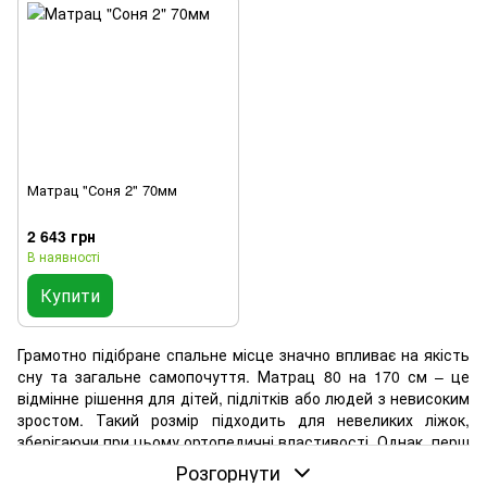
Матрац "Соня 2" 70мм
2 643 грн
В наявності
Купити
Грамотно підібране спальне місце значно впливає на якість
сну та загальне самопочуття. Матрац 80 на 170 см – це
відмінне рішення для дітей, підлітків або людей з невисоким
зростом. Такий розмір підходить для невеликих ліжок,
зберігаючи при цьому ортопедичні властивості. Однак, перш
ніж купити матрац 80 на 170, варто звернути увагу на його
Розгорнути
тип, рівень жорсткості, наповнювач та якість матеріалів. У