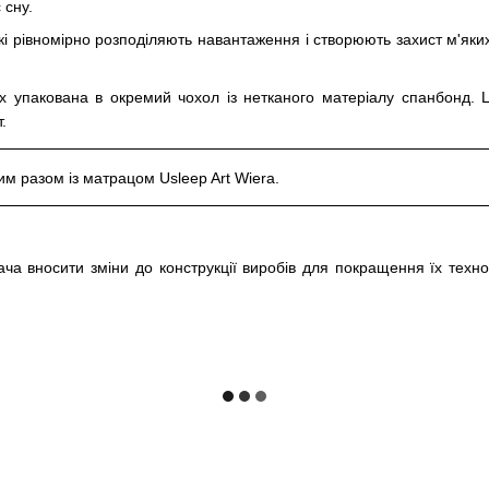
 сну.
які рівномірно розподіляють навантаження і створюють захист м'яки
х упакована в окремий чохол із нетканого матеріалу спанбонд. Ця
.
им разом із матрацом Usleep Art Wiera.
а вносити зміни до конструкції виробів для покращення їх технол