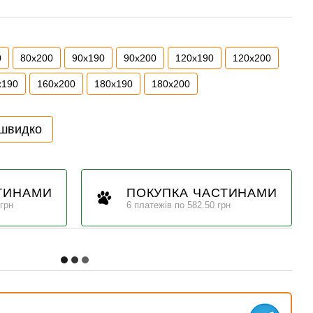
0
80x200
90x190
90x200
120x190
120x200
x190
160x200
180x190
180x200
 швидко
ТИНАМИ
ПОКУПКА ЧАСТИНАМИ
 грн
6 платежів по 582.50 грн