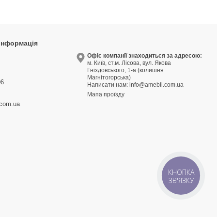
 інформація
9
Офіс компанії знаходиться за адресою:
м. Київ, ст.м. Лісова, вул. Якова
3
Гніздовського, 1-а (колишня
Магнітогорська)
06
Написати нам:
info@amebli.com.ua
Мапа проїзду
.com.ua
КНОПКА
ЗВ'ЯЗКУ