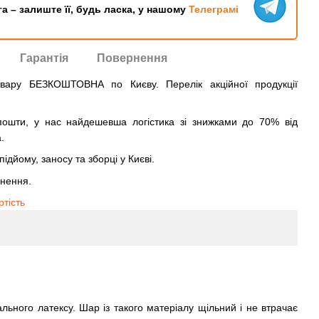
га – залиште її, будь ласка, у нашому
Телеграмі
Гарантія
Повернення
овару БЕЗКОШТОВНА по Києву. Перелік акційної продукції
ошти, у нас найдешевша логістика зі знижками до 70% від
.
ідйому, заносу та зборці у Києві.
рнення.
ртість
ьного латексу. Шар із такого матеріалу щільний і не втрачає