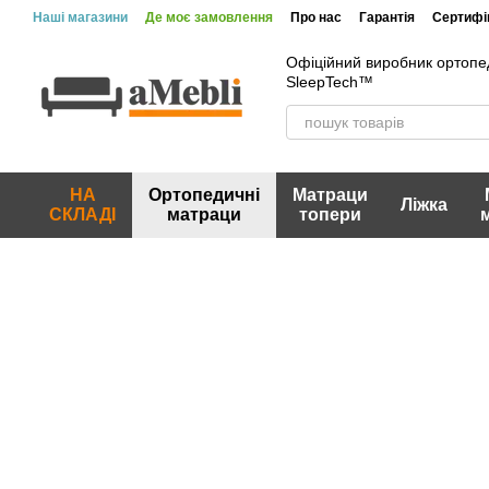
Перейти до основного контенту
Наші магазини
Де моє замовлення
Про нас
Гарантія
Сертифік
Офіційний виробник ортопе
SleepTech™
НА
Ортопедичні
Матраци
Ліжка
СКЛАДІ
матраци
топери