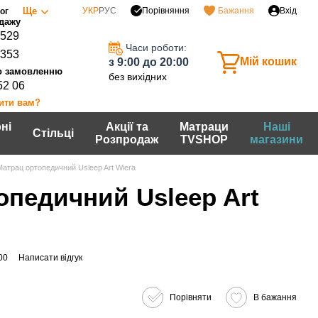
Порівняння
Ще
УКР
РУС
Бажання
Вхід
ог
0529
Часи роботи:
7353
Мій кошик
з 9:00 до 20:00
без вихідних
52 06
ити вам?
ні
Акції та
Матраци
Наші
Стільці
Розпродаж
TVSHOP
магазини
Матрац ортопедичний Usleep Art Wiera
опедичний Usleep Art
00
Написати відгук
Порівняти
В бажання