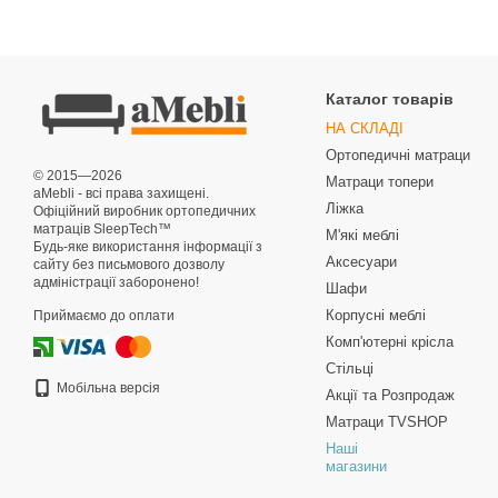
Каталог товарів
НА СКЛАДІ
Ортопедичні матраци
© 2015—2026
Матраци топери
aMebli - всі права захищені.
Ліжка
Офіційний виробник ортопедичних
матраців SleepTech™
М'які меблі
Будь-яке використання інформації з
Аксесуари
сайту без письмового дозволу
адміністрації заборонено!
Шафи
Корпусні меблі
Приймаємо до оплати
Комп'ютерні крісла
Стільці
Мобільна версія
Акції та Розпродаж
Матраци TVSHOP
Наші
магазини