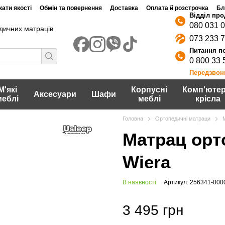
ати якості
Обмін та повернення
Доставка
Оплата й розстрочка
Бл
080 031 
дичних матраців
073 233 
0 800 33 
Передзвон
М'які
Корпусні
Комп'ютер
Аксесуари
Шафи
меблі
меблі
крісла
Головна
Ортопедичні матраци
Матрац орт
Wiera
В наявності
Артикул: 256341-000
3 495 грн