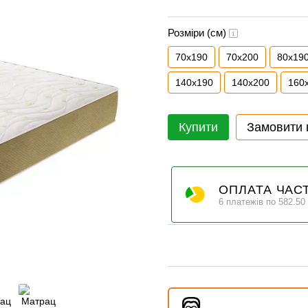
Розміри (см)
70x190
70х200
80x19
140x190
140x200
160
Купити
Замовити
ОПЛАТА ЧАС
6 платежів по 582.50