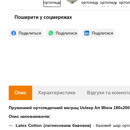
Поширити у соцмережах
Поделиться
Поділитися
Поділитися
Опис
Характеристики
Відгуки та комент
Пружинний ортопедичний матрац Usleep Art Wiera 180х200
Опис наповнювачів:
Latex Cotton (латексована бавовна)
- базовий шар орто