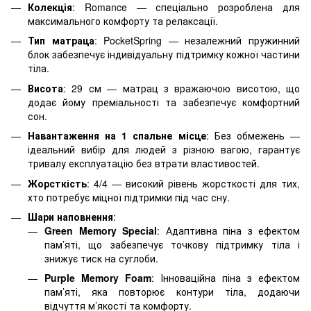
Колекція
: Romance — спеціально розроблена для
максимального комфорту та релаксації.
Тип матраца
: PocketSpring — незалежний пружинний
блок забезпечує індивідуальну підтримку кожної частини
тіла.
Висота
: 29 см — матрац з вражаючою висотою, що
додає йому преміальності та забезпечує комфортний
сон.
Навантаження на 1 спальне місце
: Без обмежень —
ідеальний вибір для людей з різною вагою, гарантує
тривалу експлуатацію без втрати властивостей.
Жорсткість
: 4/4 — високий рівень жорсткості для тих,
хто потребує міцної підтримки під час сну.
Шари наповнення
:
Green Memory Special
: Адаптивна піна з ефектом
пам’яті, що забезпечує точкову підтримку тіла і
знижує тиск на суглоби.
Purple Memory Foam
: Інноваційна піна з ефектом
пам’яті, яка повторює контури тіла, додаючи
відчуття м’якості та комфорту.