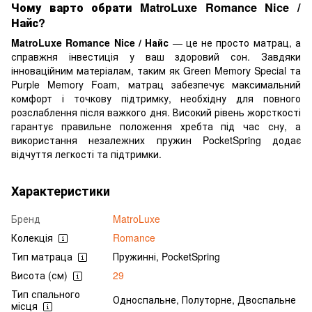
Чому варто обрати MatroLuxe Romance Nice /
Найс?
MatroLuxe Romance Nice / Найс
— це не просто матрац, а
справжня інвестиція у ваш здоровий сон. Завдяки
інноваційним матеріалам, таким як Green Memory Special та
Purple Memory Foam, матрац забезпечує максимальний
комфорт і точкову підтримку, необхідну для повного
розслаблення після важкого дня. Високий рівень жорсткості
гарантує правильне положення хребта під час сну, а
використання незалежних пружин PocketSpring додає
відчуття легкості та підтримки.
Характеристики
Бренд
MatroLuxe
Колекція
Romance
Тип матраца
Пружинні, PocketSpring
Висота (см)
29
Тип спального
Односпальне, Полуторне, Двоспальне
місця