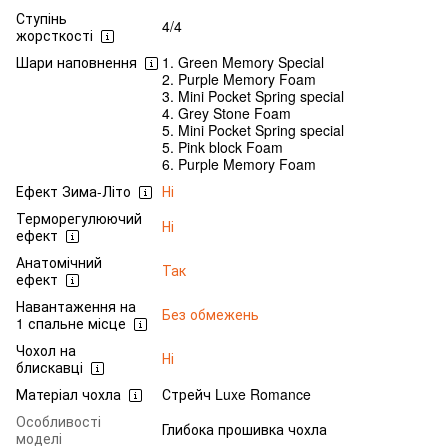
Ступінь
4/4
жорсткості
Шари наповнення
1. Green Memory Special
2. Purple Memory Foam
3. Mini Pocket Spring special
4. Grey Stone Foam
5. Mini Pocket Spring special
5. Pink block Foam
6. Purple Memory Foam
Ефект Зима-Літо
Ні
Терморегулюючий
Ні
ефект
Анатомічний
Так
ефект
Навантаження на
Без обмежень
1 спальне місце
Чохол на
Ні
блискавці
Матеріал чохла
Стрейч Luxe Romance
Особливості
Глибока прошивка чохла
моделі