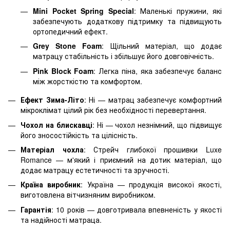
Mini Pocket Spring Special
: Маленькі пружини, які
забезпечують додаткову підтримку та підвищують
ортопедичний ефект.
Grey Stone Foam
: Щільний матеріал, що додає
матрацу стабільність і збільшує його довговічність.
Pink Block Foam
: Легка піна, яка забезпечує баланс
між жорсткістю та комфортом.
Ефект Зима-Літо
: Ні — матрац забезпечує комфортний
мікроклімат цілий рік без необхідності перевертання.
Чохол на блискавці
: Ні — чохол незнімний, що підвищує
його зносостійкість та цілісність.
Матеріал чохла
: Стрейч глибокої прошивки Luxe
Romance — м'який і приємний на дотик матеріал, що
додає матрацу естетичності та зручності.
Країна виробник
: Україна — продукція високої якості,
виготовлена вітчизняним виробником.
Гарантія
: 10 років — довготривала впевненість у якості
та надійності матраца.