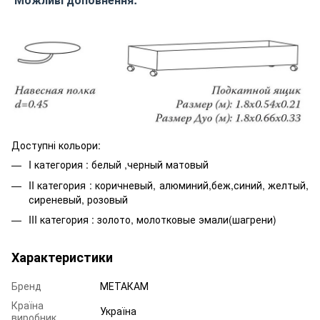
Доступні кольори:
I категория : белый ,черный матовый
II категория : коричневый, алюминий,беж,синий, желтый,
сиреневый, розовый
III категория : золото, молотковые эмали(шагрени)
Характеристики
Бренд
МЕТАКАМ
Країна
Україна
виробник