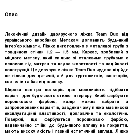
Опис
Лаконічний дизайн двоярусного ліжка Team Duo від
українського виробника Метакам доповнить будь-який
інтер’єр кімнати. Ліжко виготовлено з металевої труби з
товщиною стінки 1.2 — 1.5 мм. Каркас, зроблений з
міцного металу, який спільно зі сталевими трубками є
основою під матрац та надає жорсткості та надійності
конструкції. Це двоярусне ліжко Team Duo чудово підійде
не тільки для дитячої, а й для гуртожитків, санаторіїв,
хостелів та баз відпочинку.
Широка палітра кольорів дає можливість підібрати
варіант для будь-якого стилю інтер’єру. Виріб фарбують
порошковою фарбою, колір можна вибрати з
запропонованих варіантів, завдяки чому ліжко має високі
експлуатаційні властивості, довговічне та екологічне.
Поверхні, що фарбуються порошковою фарбою,
надзвичайно стійкі до будь-якого впливу на покриття,
мають високу якість і гарний естетичний вигляд. Ліжко