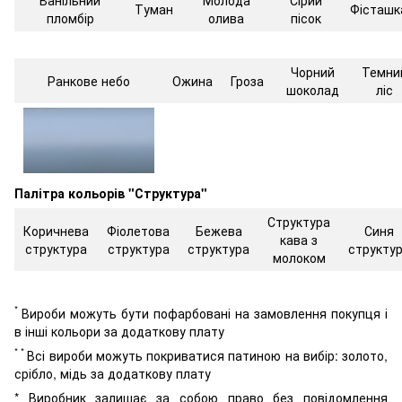
Туман
Фісташк
пломбір
олива
пісок
Чорний
Темни
Ранкове небо
Ожина
Гроза
шоколад
ліс
Палітра кольорів "Структура"
Структура
Коричнева
Фіолетова
Бежева
Синя
кава з
структура
структура
структура
структу
молоком
*
Вироби можуть бути пофарбовані на замовлення покупця і
в інші кольори за додаткову плату
* *
Всі вироби можуть покриватися патиною на вибір: золото,
срібло, мідь за додаткову плату
* Виробник залишає за собою право без повідомлення