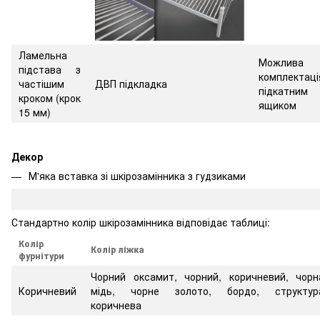
Ламельна
Можлива
підстава з
комплектаці
частішим
ДВП підкладка
підкатним
кроком
(крок
ящиком
15 мм)
Декор
М'яка вставка зі шкірозамінника з гудзиками
Стандартно колір шкірозамінника відповідає таблиці:
Колір
Колір ліжка
фурнітури
Чорний оксамит, чорний, коричневий, чорн
Коричневий
мідь, чорне золото, бордо, структур
коричнева