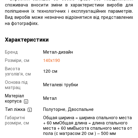
споживача вносити зміни в характеристики виробів для
поліпшення їх технологічних і експлуатаційних параметрів.
Вид виробів може незначно відрізнятися від представлених
на фотографіях.
Характеристики
Бренд
Метал-дизайн
Розміри, см
140х190
Висота
120 см
узголів'я, см
Основа під
Металеві трубки
матрац
Матеріал
Метал
корпуса
Тип ліжка
Полуторне, Двоспальне
Габаритні
Общая ширина = ширина спального места
розміри, см
+ 60 ммОбщая длина = длина спального
места + 60 ммВысота спального места от
пола (с матрасом 20 см ) – 500 мм