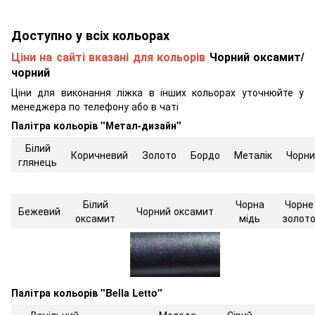
Доступно у всіх кольорах
Ціни на сайті вказані для кольорів
Чорний оксамит/
чорний
Ціни для виконання ліжка в інших кольорах уточнюйте у
менеджера по телефону або в чаті
Палітра кольорів "Метал-дизайн"
Білий
Коричневий
Золото
Бордо
Металік
Чорни
глянець
Білий
Чорна
Чорне
Бежевий
Чорний оксамит
оксамит
мідь
золот
Палітра кольорів "Bella Letto"
Ванільний
Молода
Сірий