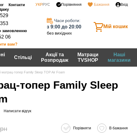
Порівняння
УКР
РУС
Бажання
Вхід
ог
Контакти
0529
Часи роботи:
7353
Мій кошик
з 9:00 до 20:00
без вихідних
52 06
ити вам?
ні
Акції та
Матраци
Наші
Стільці
Розпродаж
TVSHOP
магазини
 матрац-топер Family Sleep TOP Air Foam
ац-топер Family Sleep
am
Написати відгук
грн
Порівняти
В бажання