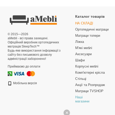
Каталог товарів
НА СКЛАДІ
Ортопедичні матраци
© 2015—2026
Матраци топери
aMebli - всі права захищені.
Ліжка
Офіційний виробник ортопедичних
матраців SleepTech™
М'які меблі
Будь-яке використання інформації з
Аксесуари
сайту без письмового дозволу
адміністрації заборонено!
Шафи
Корпусні меблі
Приймаємо до оплати
Комп'ютерні крісла
Стільці
Мобільна версія
Акції та Розпродаж
Матраци TVSHOP
Наші
магазини