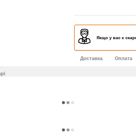
Якщо у вас є скар
Доставка
Оплата
арі