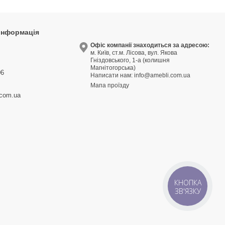
 інформація
9
Офіс компанії знаходиться за адресою:
м. Київ, ст.м. Лісова, вул. Якова
3
Гніздовського, 1-а (колишня
Магнітогорська)
06
Написати нам:
info@amebli.com.ua
Мапа проїзду
.com.ua
КНОПКА
ЗВ'ЯЗКУ