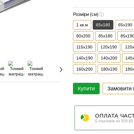
Розміри (см)
1 кв.м
65х180
65х190
80x200
85x180
85x19
115х190
120x190
120
140x190
140x200
145
160x200
180x190
180
Купити
Замовити
ОПЛАТА ЧАС
6 платежів по 559.83