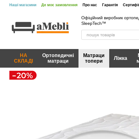
Перейти до основного контенту
Наші магазини
Де моє замовлення
Про нас
Гарантія
Сертифік
Вакансії
Акції та знижки
Відгуки про магазин
Офіційний виробник ортопе
SleepTech™
НА
Ортопедичні
Матраци
Ліжка
СКЛАДІ
матраци
топери