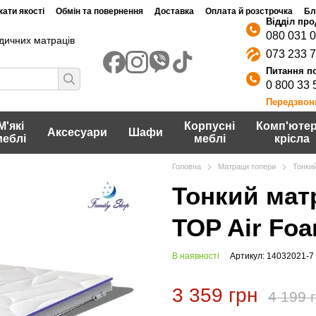
ати якості
Обмін та повернення
Доставка
Оплата й розстрочка
Бл
080 031 
дичних матраців
073 233 
0 800 33 
Передзвон
М'які
Корпусні
Комп'ютер
Аксесуари
Шафи
меблі
меблі
крісла
Головна
Матраци топери
Тонкий
Тонкий матр
TOP Air Fo
В наявності
Артикул: 14032021-7
3 359 грн
4 199 