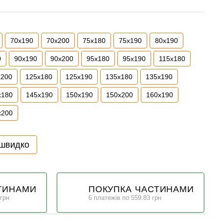
70x190
70х200
75х180
75х190
80x190
0
90x190
90x200
95x180
95x190
115х180
x200
125x180
125x190
135x180
135x190
x180
145x190
150x190
150x200
160x190
x200
 швидко
ТИНАМИ
ПОКУПКА ЧАСТИНАМИ
 грн
6 платежів по 559.83 грн