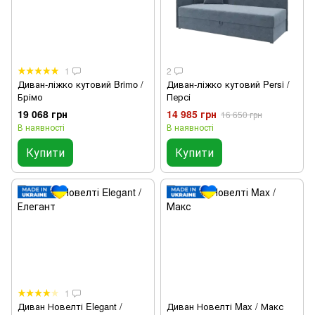
1
2
Диван-ліжко кутовий Brimo /
Диван-ліжко кутовий Persi /
Брімо
Персі
19 068 грн
14 985 грн
16 650 грн
В наявності
В наявності
Купити
Купити
1
Диван Новелті Elegant /
Диван Новелті Max / Макс