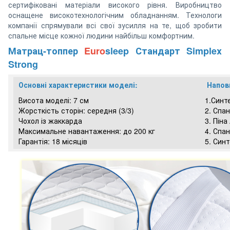
сертифіковані матеріали високого рівня. Виробництво
оснащене високотехнологічним обладнанням. Технологи
компанії спрямували всі свої зусилля на те, щоб зробити
спальне місце кожної людини найбільш комфортним.
Матрац-топпер
Euro
sleep Стандарт Simplex
Strong
Основні характеристики моделі:
Напов
Висота моделі: 7 см
1.Синт
Жорсткість сторін: середня (3/3)
2. Спа
Чохол із жаккарда
3. Піна
Максимальне навантаження: до 200 кг
4. Спа
Гарантія: 18 місяців
5. Син