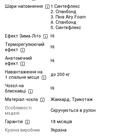
Шари наповнення
1.Синтефлекс
2. Спанбонд
3. Піна Airy Foam
4. Спанбонд
5. Синтефлекс
Ефект Зима-Літо
Ні
Терморегулюючий
Ні
ефект
Анатомічний
Ні
ефект
Навантаження на
до 200 кг
1 спальне місце
Чохол на
Ні
блискавці
Матеріал чохла
Жаккард, Трикотаж
Особливості
Скручуються в рулон
моделі
Гарантія
18 місяців
Країна виробник
Україна