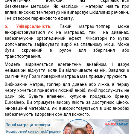
синтетичних волокон, які скріплюються
безклеєвим методом. Як наслідок - матеріал навіть при
впливі високих температур не випаровує шкідливих речовин,
і не створює парникового ефекту.
5. Універсальність.
Такий матрац-топпер може
використовуватися як на матрацах, так і на диванах,
забезпечуючи ортопедичний ефект. Фіксатори по кутах
допомагають зафіксувати виріб на спальному місці. Може
бути скручений в рулон для зберігання або
транспортування.
Модель відрізняється елегантним дизайном, і дарує
неймовірні відчуття, коли Ви відпочиваєте на ній. Завдяки 6
см піни Airy Foam поверхня матраца має приємну пружність.
Вибираючи матрац-топпер для дивана або ліжка, в першу
чергу хочеться придбати якісний виріб, який прослужить не
один рік. Будьте впевнені, купуючи продукцію бренду
Eurosleep, Ви отримуєте високу якість за доступною ціною.
Інноваційні матеріали, які використовуються в цих виробах
забезпечують здоровий сон для кожного.