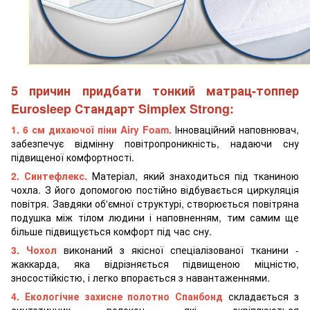
5 причин придбати тонкий матрац-топпер
Eurosleep Стандарт Simplex Strong:
1. 6 см дихаючої
піни Airy Foam.
Інноваційний наповнювач,
забезпечує відмінну повітропроникність, надаючи сну
підвищеної комфортності.
2. Синтефлекс.
Матеріал, який знаходиться під тканиною
чохла. З його допомогою постійно відбувається циркуляція
повітря. Завдяки об'ємної структурі, створюється повітряна
подушка між тілом людини і наповненням, тим самим ще
більше підвищується комфорт під час сну.
3. Чохол
виконаний з якісної спеціалізованої тканини -
жаккарда, яка відрізняється підвищеною міцністю,
зносостійкістю, і легко впорається з навантаженнями.
4. Екологічне захисне полотно Спанбонд
складається з