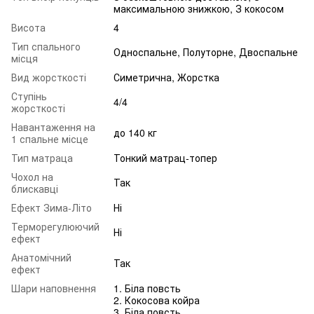
максимальною знижкою, З кокосом
Висота
4
Тип спального
Односпальне, Полуторне, Двоспальне
місця
Вид жорсткості
Симетрична, Жорстка
Ступінь
4/4
жорсткості
Навантаження на
до 140 кг
1 спальне місце
Тип матраца
Тонкий матрац-топер
Чохол на
Так
блискавці
Ефект Зима-Літо
Ні
Терморегулюючий
Ні
ефект
Анатомічний
Так
ефект
Шари наповнення
1. Біла повсть
2. Кокосова койра
3. Біла повсть