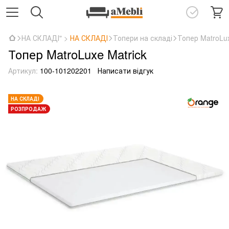
НА СКЛАДІ" >
НА СКЛАДІ
Топери на складі
Топер MatroLuх
Топер MatroLuхe Matrick
Артикул:
100-101202201
Написати відгук
НА СКЛАДІ
РОЗПРОДАЖ