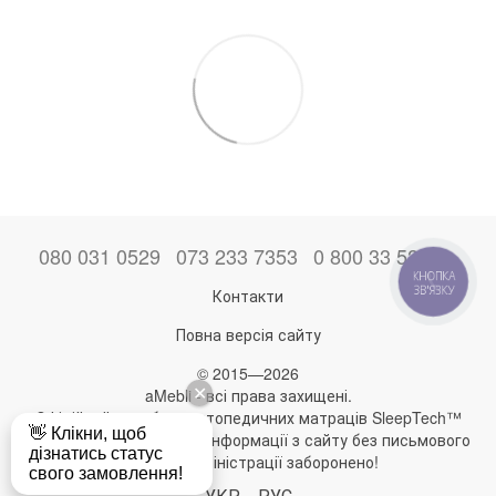
080 031 0529
073 233 7353
0 800 33 52 06
КНОПКА
ЗВ'ЯЗКУ
Контакти
Повна версія сайту
© 2015—2026
aMebli - всі права захищені.
Офіційний виробник ортопедичних матраців SleepTech™
Будь-яке використання інформації з сайту без письмового
дозволу адміністрації заборонено!
УКР
РУС