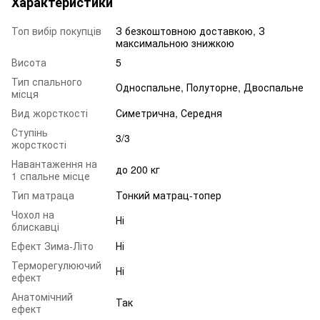
Характеристики
Топ вибір покупців
З безкоштовною доставкою, З
максимальною знижкою
Висота
5
Тип спального
Односпальне, Полуторне, Двоспальне
місця
Вид жорсткості
Симетрична, Середня
Ступінь
3/3
жорсткості
Навантаження на
до 200 кг
1 спальне місце
Тип матраца
Тонкий матрац-топер
Чохол на
Ні
блискавці
Ефект Зима-Літо
Ні
Терморегулюючий
Ні
ефект
Анатомічний
Так
ефект