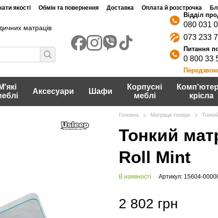
ати якості
Обмін та повернення
Доставка
Оплата й розстрочка
Бл
080 031 
дичних матраців
073 233 
0 800 33 
Передзвон
М'які
Корпусні
Комп'ютер
Аксесуари
Шафи
меблі
меблі
крісла
Головна
Матраци топери
Тонкий
Тонкий матр
Roll Mint
В наявності
Артикул: 15604-0000
2 802 грн