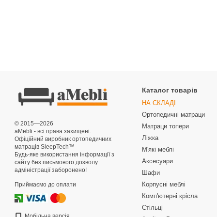
Каталог товарів
НА СКЛАДІ
Ортопедичні матраци
© 2015—2026
Матраци топери
aMebli - всі права захищені.
Ліжка
Офіційний виробник ортопедичних
матраців SleepTech™
М'які меблі
Будь-яке використання інформації з
Аксесуари
сайту без письмового дозволу
адміністрації заборонено!
Шафи
Корпусні меблі
Приймаємо до оплати
Комп'ютерні крісла
Стільці
Мобільна версія