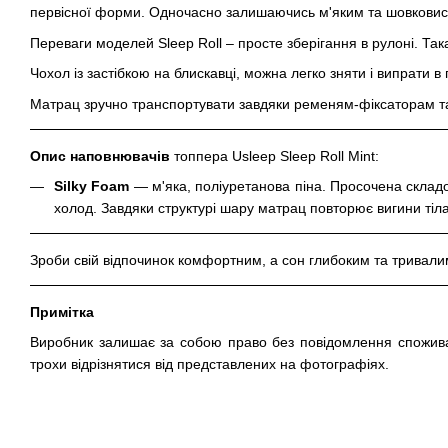
первісної форми. Одночасно залишаючись м'яким та шовковис
Переваги моделей Sleep Roll – просте зберігання в рулоні. Така
Чохол із застібкою на блискавці, можна легко зняти і випрати в
Матрац зручно транспортувати завдяки ременям-фіксаторам та
Опис наповнювачів
топпера Usleep Sleep Roll Mint:
Silky Foam
— м'яка, поліуретанова піна. Просочена складо
холод. Завдяки структурі шару матрац повторює вигини тіла
Зроби свій відпочинок комфортним, а сон глибоким та тривалим
Примітка
Виробник залишає за собою право без повідомлення споживач
трохи відрізнятися від представлених на фотографіях.