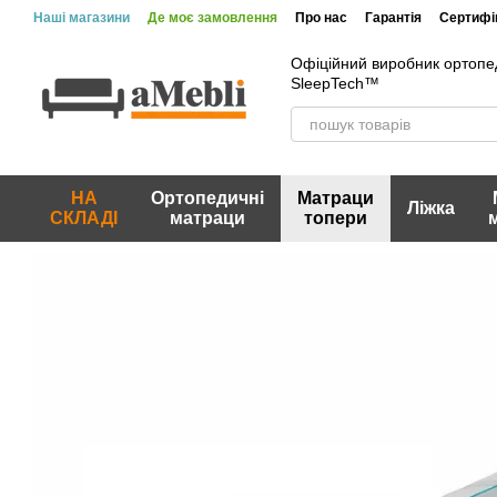
Перейти до основного контенту
Наші магазини
Де моє замовлення
Про нас
Гарантія
Сертифік
Офіційний виробник ортопе
SleepTech™
НА
Ортопедичні
Матраци
Ліжка
СКЛАДІ
матраци
топери