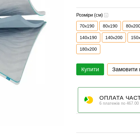
Розміри (см)
70x190
80x190
80x20
140x190
140x200
150
180x200
Купити
Замовити
ОПЛАТА ЧАС
6 платежів по 467.00