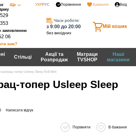
Порівняння
Ще
УКР
РУС
Бажання
Вхід
ог
0529
Часи роботи:
7353
Мій кошик
з 9:00 до 20:00
без вихідних
52 06
ити вам?
ні
Акції та
Матраци
Наші
Стільці
Розпродаж
TVSHOP
магазини
 матрац-топер Usleep Sleep Roll Mint
ац-топер Usleep Sleep
0
Написати відгук
Порівняти
В бажання