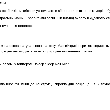
тим.
 особливість забезпечує компактне зберігання в шафі, в коморі, в б
 пральній машині, зберігаючи зовнішній вигляд виробу в чудовому ст
 ручці для перенесення.
м на основі натурального латексу. Має відкриті пори, які сприяють
 і, в результаті, досягається природне положення хребта.
 разом із топпером Usleep Sleep Roll Mint.
а вносити зміни до конструкції виробів для покращення їх технол