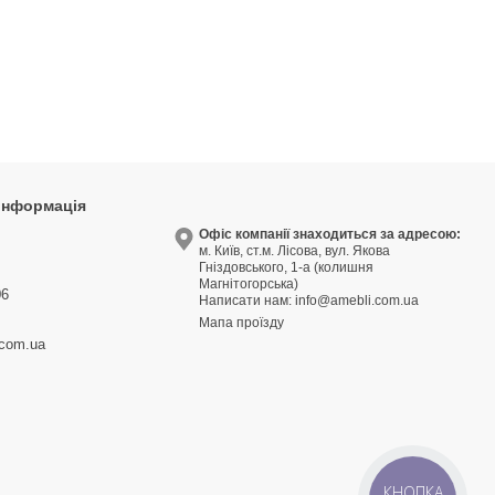
 інформація
9
Офіс компанії знаходиться за адресою:
м. Київ, ст.м. Лісова, вул. Якова
3
Гніздовського, 1-а (колишня
Магнітогорська)
06
Написати нам:
info@amebli.com.ua
Мапа проїзду
.com.ua
КНОПКА