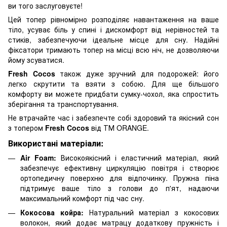
ви того заслуговуєте!
Цей топер рівномірно розподіляє навантаження на ваше
тіло, усуває біль у спині і дискомфорт від нерівностей та
стиків, забезпечуючи ідеальне місце для сну. Надійні
фіксатори тримають топер на місці всю ніч, не дозволяючи
йому зсуватися.
Fresh Cocos
також дуже зручний для подорожей: його
легко скрутити та взяти з собою. Для ще більшого
комфорту ви можете придбати сумку-чохол, яка спростить
зберігання та транспортування.
Не втрачайте час і забезпечте собі здоровий та якісний сон
з топером
Fresh Cocos
від ТМ ORANGE.
Використані матеріали:
Air Foam:
Високоякісний і еластичний матеріал, який
забезпечує ефективну циркуляцію повітря і створює
ортопедичну поверхню для відпочинку. Пружна піна
підтримує ваше тіло з голови до п'ят, надаючи
максимальний комфорт під час сну.
Кокосова койра:
Натуральний матеріал з кокосових
волокон, який додає матрацу додаткову пружність і