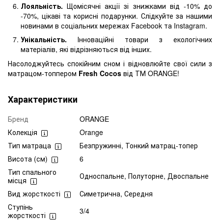
Лояльність.
Щомісячні акції зі знижками від -10% до
-70%, цікаві та корисні подарунки. Слідкуйте за нашими
новинами в соціальних мережах Facebook та Instagram.
Унікальність.
Інноваційні товари з екологічних
матеріалів, які відрізняються від інших.
Насолоджуйтесь спокійним сном і відновлюйте свої сили з
матрацом-топпером
Fresh Cocos
від ТМ ORANGE!
Характеристики
Бренд
ORANGE
Колекція
Orange
Тип матраца
Безпружинні, Тонкий матрац-топер
Висота (см)
6
Тип спального
Односпальне, Полуторне, Двоспальне
місця
Вид жорсткості
Симетрична, Середня
Ступінь
3/4
жорсткості