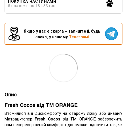
ПОКУПКА ЧАСТИНАМИ
6 платежів по 181.33 грн
Якщо у вас є скарга – залиште її, будь
ласка, у нашому
Телеграмі
Опис
Fresh Cocos від ТМ ORANGE
Втомилися від дискомфорту на старому ліжку або дивані?
Матрац-топер
Fresh Cocos
від ТМ ORANGE забезпечить
вам неперевершений комфорт і допоможе відпочити так, як