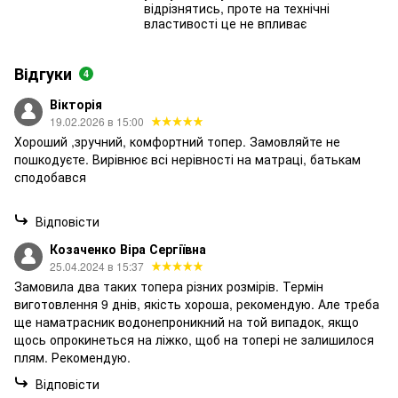
відрізнятись, проте на технічні
властивості це не впливає
Відгуки
4
Вікторія
19.02.2026 в 15:00
Хороший ,зручний, комфортний топер. Замовляйте не
пошкодуєте. Вирівнює всі нерівності на матраці, батькам
сподобався
Відповісти
Козаченко Віра Сергіївна
25.04.2024 в 15:37
Замовила два таких топера різних розмірів. Термін
виготовлення 9 днів, якість хороша, рекомендую. Але треба
ще наматрасник водонепроникний на той випадок, якщо
щось опрокинеться на ліжко, щоб на топері не залишилося
плям. Рекомендую.
Відповісти