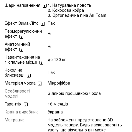
Шари наповнення
1. Натуральна повсть
2. Кокосова койра
3. Ортопедична піна Air Foam
Ефект Зима-Літо
Так
Терморегулюючий
Ні
ефект
Анатомічний
Ні
ефект
Навантаження на
до 130 кг
1 спальне місце
Чохол на
Так
блискавці
Матеріал чохла
Мікрофібра
Особливості
З ляною прошивкою чохла
моделі
Гарантія
18 місяців
Країна виробник
Україна
Матраци:
На зображенні представлена 3D
модель товару. Будь ласка, зверніть
увагу, що візуально він може