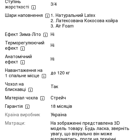
Ступінь
3/4
жорсткості
Шари наповнення
1. Натуральний Latex
2. Латексована Кокосова койра
3. Air Foam
Ефект Зима-Літо
Ні
Терморегулюючий
Ні
ефект
Анатомічний
Ні
ефект
Навантаження на
до 120 кг
1 спальне місце
Чохол на
Так
блискавці
Матеріал чохла
Стрейч
Гарантія
18 місяців
Країна виробник
Україна
Матраци:
На зображенні представлена 3D
модель товару. Будь ласка, зверніть
увагу, що візуально він може
відрізнятись, проте на технічні