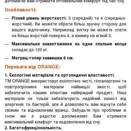
допомагає вам отримати оптимальний комфорт під час сну.
Особливості:
Різний рівень жорсткості:
3 (середній) та 4 (середньо-
жорсткий). Ви можете обрати більш зручну сторону для
вашого відпочинку. Наприклад влітку ви можете спати
на більш жорсткій поверхні 4, а взимку на м'якій 3.
Максимальне навантаження на одне спальне місце
складає до 120 кг.
Матрац-топер заввишки 6 см.
Переваги від ORANGE:
1. Екологічні матеріали та ортопедичні властивості.
ТМ ORANGE використовує екологічно чисті, гіпоалергенні та
повітропроникні матеріали найвищої якості, щоб
забезпечити нашим клієнтам найкращий продукт. Наші
матеріали не тільки забезпечують надійний захист від
алергенів та бактерій, але й дозволяють вам відчути себе
свіжим та відновленим вранці. Забудьте про проблеми зі
сном ми з радістю допоможемо Вам отримати
максимальний комфорт та задоволення від сну.
2. Багатофункціональність.