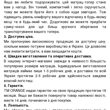
Якщо ви любите подорожувати, цей матрац-топер стане
вам у нагоді. Він тонкий, компактний і легко скручується,
тому ви можете брати його з собою куди завгодно. Тож
підвищить рівень комфорту вашого відпочинку в будь-якому
місці та в будь-який час. Додатково ви можете придбати
сумку-чохол для ще більш зручного зберігання та
транспортування вашого топера.
3. Доступна ціна.
Ми пропонуємо високоякісну продукцію за доступну ціну,
оскільки маємо потужне виробництво в Україні. Це дозволяє
нам знизити витрати, а вам заощадити кошти.
4. Швидке виготовлення та оперативна доставка.
В нашому інтернет-магазині завжди в наявності більшість
популярних розмірів матраців. Індивідуальне виготовлення
матраців займає лише 1-3 робочих днів, а доставка по всій
Україні протягом 2-5 робочих днів здійснюється завдяки
власній логістиці.
5. Гарантія.
ТМ ORANGE надає гарантію на свою продукцію протягом 18
місяців. Якщо ви бажаєте повернути товар належної якості,
маєте 14 днів, починаючи з дня покупки.
6. Лояльність.