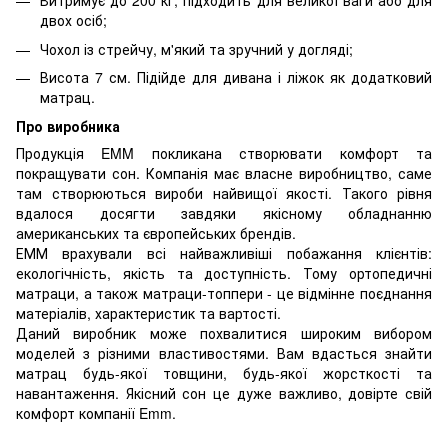
Витримує до 200 кг, підходить для великої ваги або для
двох осіб;
Чохол із стрейчу, м'який та зручний у догляді;
Висота 7 см. Підійде для дивана і ліжок як додатковий
матрац.
Про виробника
Продукція EMM покликана створювати комфорт та
покращувати сон. Компанія має власне виробництво, саме
там створюються вироби найвищої якості. Такого рівня
вдалося досягти завдяки якісному обладнанню
американських та європейських брендів.
ЕММ врахували всі найважливіші побажання клієнтів:
екологічність, якість та доступність. Тому ортопедичні
матраци, а також матраци-топпери - це відмінне поєднання
матеріалів, характеристик та вартості.
Даний виробник може похвалитися широким вибором
моделей з різними властивостями. Вам вдасться знайти
матрац будь-якої товщини, будь-якої жорсткості та
навантаження. Якісний сон це дуже важливо, довірте свій
комфорт компанії Emm.