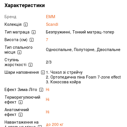
Характеристики
Бренд
EMM
Колекція
Scandi
Тип матраца
Безпружинні, Тонкий матрац-топер
Висота (см)
7
Тип спального
Односпальне, Полуторне, Двоспальне
місця
Ступінь
2/3
жорсткості
Шари наповнення
1. Чохол зі стрейчу
2. Ортопедична піна Foam 7-zone effect
3. Кокосова койра
Ефект Зима-Літо
Ні
Терморегулюючий
Ні
ефект
Анатомічний
Ні
ефект
Навантаження на
до 200 кг
1 спальне місце