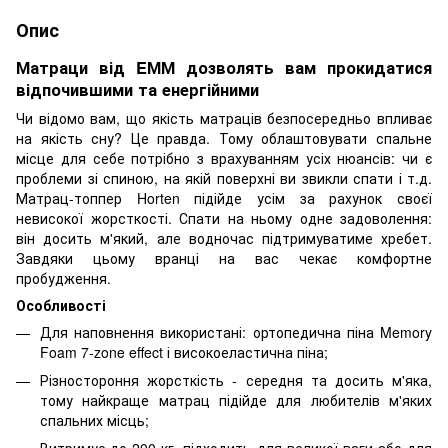
Опис
Матраци від EММ дозволять вам прокидатися
відпочившими та енергійними
Чи відомо вам, що якість матраців безпосередньо впливає
на якість сну? Це правда. Тому облаштовувати спальне
місце для себе потрібно з врахуванням усіх нюансів: чи є
проблеми зі спиною, на якій поверхні ви звикли спати і т.д.
Матрац-топпер Horten підійде усім за рахунок своєї
невисокої жорсткості. Спати на ньому одне задоволення:
він досить м'який, але водночас підтримуватиме хребет.
Завдяки цьому вранці на вас чекає комфортне
пробудження.
Особливості
Для наповнення використані: ортопедична піна Memory
Foam 7-zone effect і високоеластична піна;
Різностороння жорсткість - середня та досить м'яка,
тому найкраще матрац підійде для любителів м'яких
спальних місць;