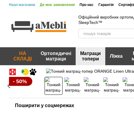
Перейти до основного контенту
Наші магазини
Де моє замовлення
Про нас
Гарантія
Сертифік
Вакансії
Акції та знижки
Відгуки про магазин
Офіційний виробник ортопе
SleepTech™
НА
Ортопедичні
Матраци
Ліжка
СКЛАДІ
матраци
топери
- 50%
Поширити у соцмережах