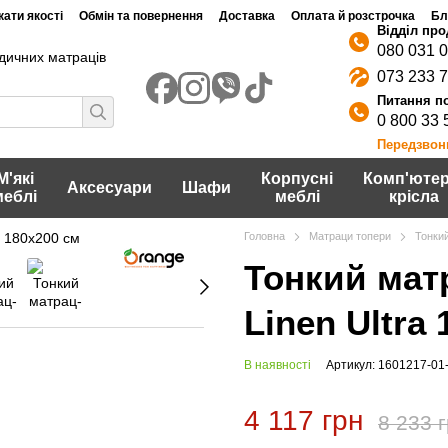
ати якості
Обмін та повернення
Доставка
Оплата й розстрочка
Бл
080 031 
дичних матраців
073 233 
0 800 33 
Передзвон
М'які
Корпусні
Комп'ютер
Аксесуари
Шафи
меблі
меблі
крісла
Головна
Матраци топери
Тонки
Тонкий мат
Linen Ultra
В наявності
Артикул: 1601217-01
4 117 грн
8 233 