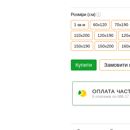
Розміри (см)
1 кв.м
60х120
70x190
110x200
120x190
120
150x190
150x200
160
Купити
Замовити
ОПЛАТА ЧАС
6 платежів по 686.17