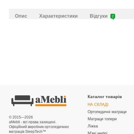
Опис
Характеристики
Відгуки
2
Каталог товарів
НА СКЛАДІ
Ортопедичні матраци
© 2015—2026
Матраци топери
aMebli - всі права захищені.
Ліжка
Офіційний виробник ортопедичних
матраців SleepTech™
М'які меблі