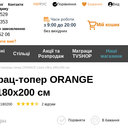
Порівняння
УКР
РУС
Бажання
Вхід
ог
Контакти
0529
Часи роботи:
7353
Мій кошик
з 9:00 до 20:00
без вихідних
52 06
ити вам?
ні
Акції та
Матраци
Наші
Стільці
Розпродаж
TVSHOP
магазини
й матрац-топер ORANGE Linen Ultra 180х200 см
рац-топер ORANGE
 180х200 см
-180200
2 відгуки
грн
Порівняти
В бажання