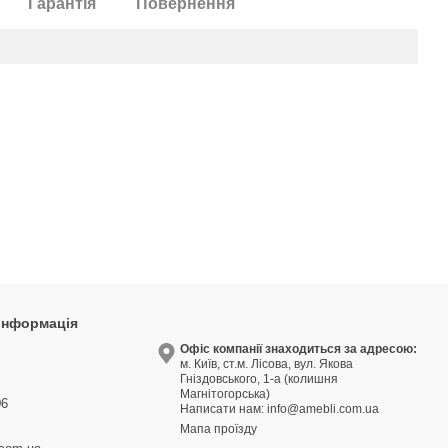
Гарантія
Повернення
 інформація
9
Офіс компанії знаходиться за адресою:
м. Київ, ст.м. Лісова, вул. Якова
3
Гніздовського, 1-а (колишня
Магнітогорська)
06
Написати нам:
info@amebli.com.ua
Мапа проїзду