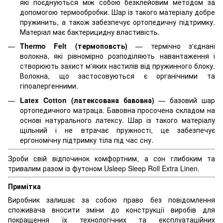
які поєднуються між собою безклейовим методом за
допомогою термообробки. Шар із такого матеріалу добре
пружинить, а також забезпечує ортопедичну підтримку.
Матеріал має бактерицидну властивість.
Thermo Felt (термоповсть)
— термічно з'єднані
волокна, які рівномірно розподіляють навантаження і
створюють захист м'яких настилів від пружинного блоку.
Волокна, що застосовуються є органічними та
гіпоалергенними.
Latex Cotton (латексована бавовна)
— базовий шар
ортопедичного матраца. Бавовна просочена складом на
основі натурального латексу. Шар із такого матеріалу
щільний і не втрачає пружності, це забезпечує
ергономічну підтримку тіла під час сну.
Зроби свій відпочинок комфортним, а сон глибоким та
тривалим разом із футоном Usleep Sleep Roll Extra Linen.
Примітка
Виробник залишає за собою право без повідомлення
споживача вносити зміни до конструкції виробів для
покращення їх технологічних та експлуатаційних