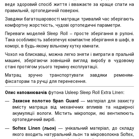
веде здоровий спосіб життя і вважаєте за краще спати на
правильній, ортопедичній поверхні.
Завдяки багатошаровості матраци тривалий час зберігають
комфортну жорсткість, чудові ортопедичні параметри.
Переваги моделей Sleep Roll – просте зберігання в рулоні.
Така особливість забезпечує компактне зберігання в шафі, в
коморі, в будь-якому вільному кутку кімнати.
Чохол на блискавці, можна легко зняти і випрати в пральній
машині, зберігаючи зовнішній вигляд виробу в чудовому
стані протягом усього терміну експлуатації.
Матрац зручно транспортувати завдяки ременям-
фіксаторам та ручці для перенесення.
Опис наповнювачів
футона Usleep Sleep Roll Extra Linen:
Захисне полотно Span Guard
— матеріал для захисту
вмісту матраца від механічних впливів та надмірної
акумуляції вологи. Містить мікропори, які вентилюють
ортопедичний виріб.
Softex Linen (льон)
— унікальний матеріал, до складу
якого входить натуральний льон та мікроволокна Softex,