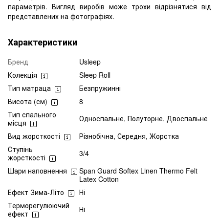
параметрів. Вигляд виробів може трохи відрізнятися від
представлених на фотографіях.
Характеристики
Бренд
Usleep
Колекція
Sleep Roll
Тип матраца
Безпружинні
Висота (см)
8
Тип спального
Односпальне, Полуторне, Двоспальне
місця
Вид жорсткості
Різнобічна, Середня, Жорстка
Ступінь
3/4
жорсткості
Шари наповнення
Span Guard Softex Linen Thermo Felt
Latex Cotton
Ефект Зима-Літо
Ні
Терморегулюючий
Ні
ефект