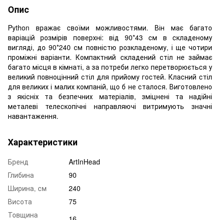
Опис
Python вражає своїми можливостями. Він має багато
варіацій розмірів поверхні: від 90*43 см в складеному
вигляді, до 90*240 см повністю розкладеному, і ще чотири
проміжні варіанти. Компактний складений стіл не займає
багато місця в кімнаті, а за потреби легко перетворюється у
великий повноцінний стіл для прийому гостей. Класний стіл
для великих і малих компаній, що б не сталося. Виготовлено
з якісніх та безпечних матеріалів, зміцнені та надійні
металеві телескопічні направляючі витримують значні
навантаження.
Характеристики
Бренд
ArtInHead
Глибина
90
Ширина, см
240
Висота
75
Товщина
16