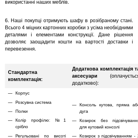
використанні наших меблів.
6. Наші покупці отримують шафу в розібраному стані.
Всього 4 міцних картонних коробки з усіма необхідними
деталями і елементами конструкції. Дане рішення
дозволяє заощадити кошти на вартості доставки і
перевезення.
Додаткова комплектація т
Стандартна
аксесуари
(оплачуєтьс
комплектація:
додатково):
Корпус
Розсувна система
Консоль кутова, пряма аб
Полки
дуга
Колір профілю: №1
Козирок без підсвічуванн
срібло
для кутовий консолі
Регульовані по висоті
Козирок з підсвічуванням - 