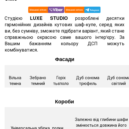
Студією
LUXE STUDIO
розроблені десятки
гармонійних дизайнів кутових шаф-купе, серед яких
ви, без сумніву, зможете підібрати варіант, який стане
справжньою окрасою саме вашого інтер'єру. За
Вашим бажанням кольору ДСП можуть
комбінуватися.
Фасади
Вільха
Зебрано
Горіх
Дуб сонома
Дуб соном
темна
темний
тьєполо
трюфель
світлий
Короби
Залежно від глибини шафи
змінюється довжина його
Універсальна збірка, полки