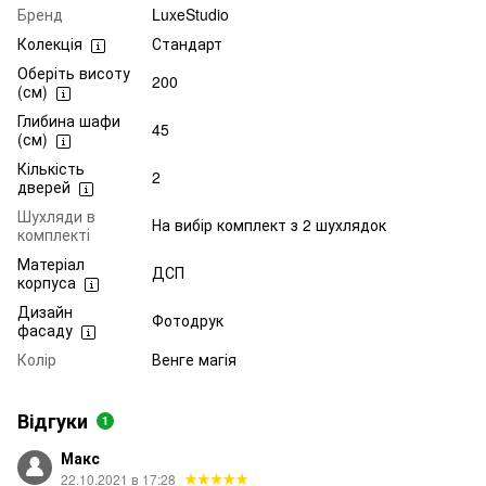
Бренд
LuxeStudio
Колекція
Стандарт
Оберіть висоту
200
(см)
Глибина шафи
45
(см)
Кількість
2
дверей
Шухляди в
На вибір комплект з 2 шухлядок
комплекті
Матеріал
ДСП
корпуса
Дизайн
Фотодрук
фасаду
Колір
Венге магія
Відгуки
1
Макс
22.10.2021 в 17:28