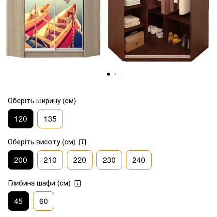
Оберіть ширину (см)
120
135
Оберіть висоту (см)
200
210
220
230
240
Глибина шафи (см)
45
60