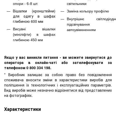
опори - 6-8 шт.
світильники
Вішалки (кронштейни)
Заміна кольору профілю
для одягу в шафах
Внутрішнє світлодіодн
глибиною 600 мм
підсвічування 
Висувні вішалки
автоувімкненням
(мініліфти) в шафах
глибиною 450 мм
Якщо у вас виникли питання - ви можете звернутися до
оператора в онлайн-чаті або зателефонувати за
телефоном 0 800 334 198.
* Виробник залишає за собою право без повідомлення
споживача вносити зміни в характеристики виробів для
поліпшення їх технологічних і експлуатаційних параметрів.
Вид виробів може незначно відрізнятися від представлених
на фотографіях.
Характеристики