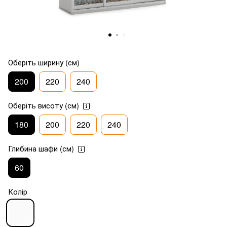
Оберіть ширину (см)
200
220
240
Оберіть висоту (см)
180
200
220
240
Глибина шафи (см)
60
Колір