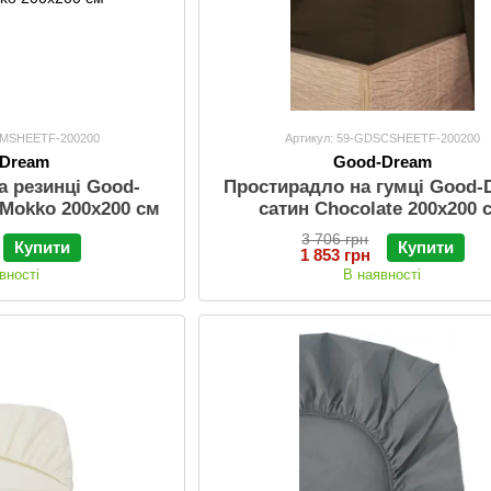
MMSHEETF-200200
Артикул: 59-GDSCSHEETF-200200
-Dream
Good-Dream
а резинці Good-
Простирадло на гумці Good-
 Mokko 200х200 см
сатин Chocolate 200х200 
3 706 грн
Купити
Купити
1 853 грн
вності
В наявності