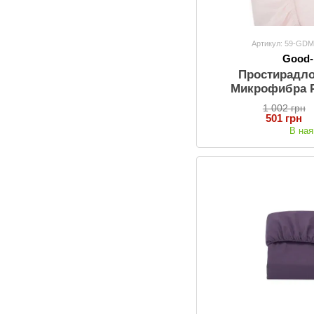
29
190х200
29
200х200
Артикул: 59-GD
66
200х220
Good
32
220х240
Простирадл
Микрофибра P
200х
1 002 грн
501 грн
В ная