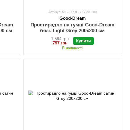
Артикул: 59-GDPRGBLG-200200
Good-Dream
Dream
Простирадло на гумці Good-Dream
200 см
бязь Light Grey 200х200 см
1 594 грн
Купити
797 грн
В наявності