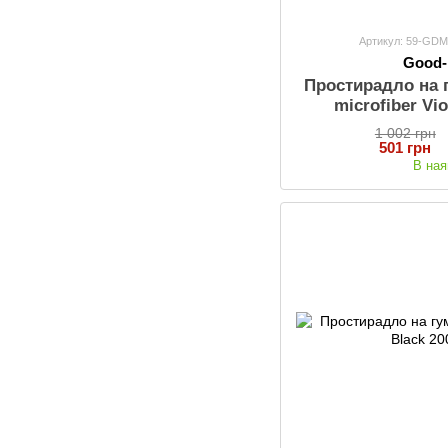
Артикул: 59-GD
Good
Простирадло на 
microfiber Vi
1 002 грн
501 грн
В ная