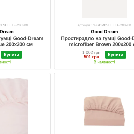
MBLSHEETF-200200
Артикул: 59-GDMBSHEETF-200200
-Dream
Good-Dream
гумці Good-Dream
Простирадло на гумці Good-
lue 200х200 см
microfiber Brown 200х200
1 002 грн
Купити
Купити
501 грн
вності
В наявності