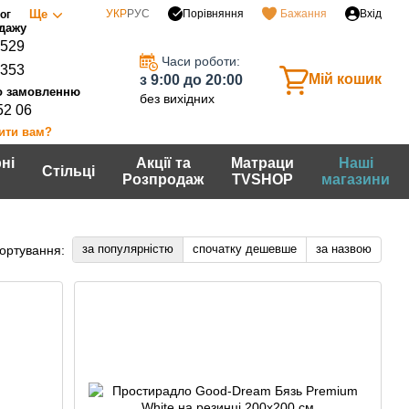
Порівняння
Ще
УКР
РУС
Бажання
Вхід
ог
0529
Часи роботи:
7353
Мій кошик
з 9:00 до 20:00
без вихідних
52 06
ити вам?
ні
Акції та
Матраци
Наші
Стільці
Розпродаж
TVSHOP
магазини
за популярністю
спочатку дешевше
за назвою
ортування: