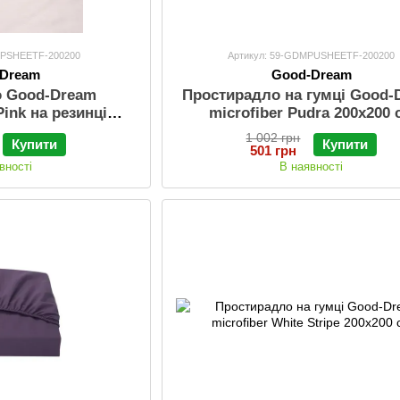
MPSHEETF-200200
Артикул: 59-GDMPUSHEETF-200200
-Dream
Good-Dream
о Good-Dream
Простирадло на гумці Good-
ink на резинці
microfiber Pudra 200х200 
200 см
1 002 грн
Купити
Купити
501 грн
вності
В наявності