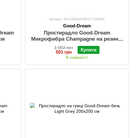
Артикул: 59-GDMSSHEETF-200200
Good-Dream
Dream
Простирадло Good-Dream
см
Микрофибра Champagne на резинці
200х200 см
1 002 грн
Купити
501 грн
В наявності