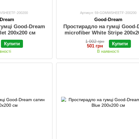
MVSHEETF-200200
Артикул: 59-GDMWSHEETF-200200
-Dream
Good-Dream
гумці Good-Dream
Простирадло на гумці Good-
olet 200х200 см
microfiber White Stripe 200х
1 002 грн
Купити
Купити
501 грн
вності
В наявності