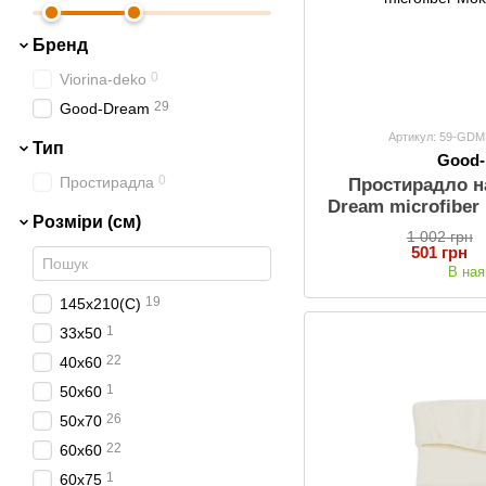
Бренд
0
Viorina-deko
29
Good-Dream
Артикул: 59-GD
Тип
Good
0
Простирадла
Простирадло н
Dream microfiber
Розміри (см)
1 002 грн
501 грн
В ная
19
145х210(С)
1
33х50
22
40х60
1
50х60
26
50х70
22
60х60
1
60х75