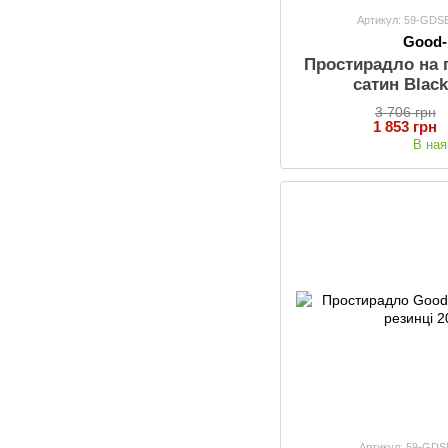
Артикул: 59-GD
Good
Простирадло на 
сатин Blac
3 706 грн
1 853 грн
В ная
Артикул: 59-GD