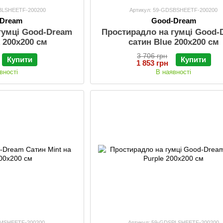
SBLSHEETF-200200
Артикул: 59-GDSBSHEETF-200200
-Dream
Good-Dream
гумці Good-Dream
Простирадло на гумці Good-
k 200х200 см
сатин Blue 200х200 см
3 706 грн
Купити
Купити
1 853 грн
вності
В наявності
SMSHEETF-200200
Артикул: 59-GDSPLSHEETF-200200