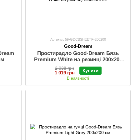
Артикул: 59-GDCBSHEETF-200200
Good-Dream
Dream
Простирадло Good-Dream Бязь
см
Premium White на резинці 200х200
см
2 038 грн
Купити
1 019 грн
В наявності