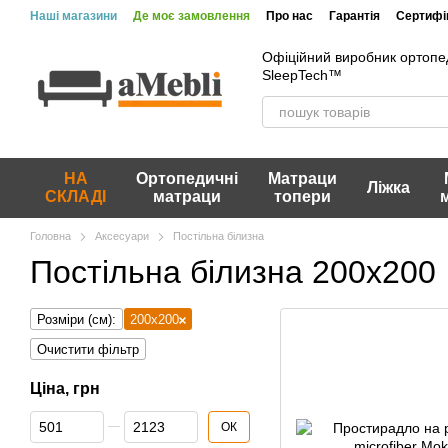
Перейти до основного контенту
Наші магазини
Де моє замовлення
Про нас
Гарантія
Сертифік
Офіційний виробник ортопе
SleepTech™
НА
Ортопедичні
Матраци
Ліжка
СКЛАДІ
матраци
топери
Головна
Аксесуари
Постільна білизна
Постільна білизна 200х200
Розміри (см):
200х200
Очистити фільтр
Ціна, грн
Від Ціна, грн
До Ціна, грн
ОК