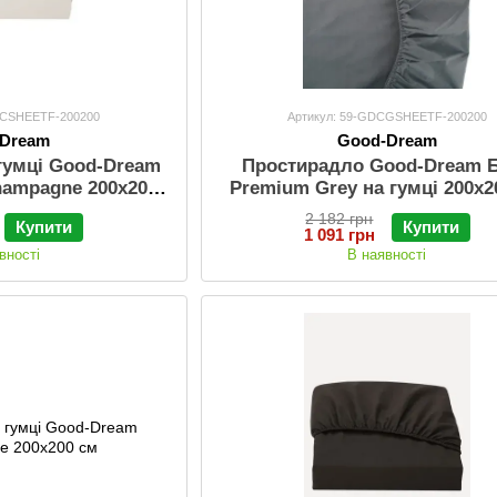
CCSHEETF-200200
Артикул: 59-GDCGSHEETF-200200
-Dream
Good-Dream
гумці Good-Dream
Простирадло Good-Dream 
hampagne 200х200
Premium Grey на гумці 200х2
см
2 182 грн
Купити
Купити
1 091 грн
вності
В наявності