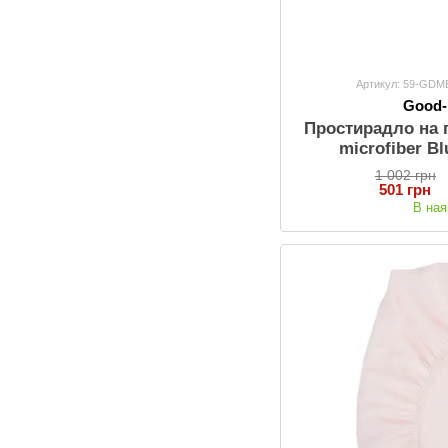
7
110х140
32
120х190
32
120х200
1
Артикул: 59-GD
130х130
Good
31
140х190
Простирадло на 
31
140х200
microfiber B
18
143х210
1 002 грн
501 грн
19
145х210
В ная
1
150х150
29
150х190
29
150х200
29
160х190
29
160х200
37
160х220
37
175х210
33
180х190
33
180х200