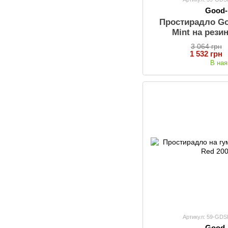
Good
Простирадло G
Mint на рези
3 064 грн
1 532 грн
В ная
Артикул: 59-GD
Good