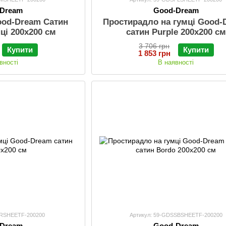
-Dream
Good-Dream
ood-Dream Сатин
Простирадло на гумці Good-
нці 200х200 см
сатин Purple 200х200 см
3 706 грн
Купити
Купити
1 853 грн
вності
В наявності
SRSHEETF-200200
Артикул: 59-GDSSBSHEETF-200200
-Dream
Good-Dream