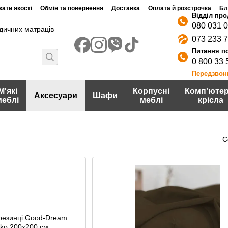
ати якості
Обмін та повернення
Доставка
Оплата й розстрочка
Бл
080 031 
дичних матраців
073 233 
0 800 33 
Передзвон
М'які
Корпусні
Комп'ютер
Аксесуари
Шафи
меблі
меблі
крісла
С