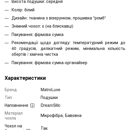
Висота подушки: середня
Колір: білий
Дизайн: тканина з візерунком, прошивка "ромб"
Знімний чохол: є (на блискавці)
Пакування: фірмова сумка
Рекомендації щодо догляду: температурний режим до
40 градусів, делікатний режим, мінімальна кількість
обертів / хімічна чистка
Пакування: фірмова сумка-органайзер
Характеристики
Бренд
MatroLuxe
Тип
Подушки
Наповнення
DreamSilic
Матеріал
Мікрофібра, Бавовна
чохла
Чохол на
Так