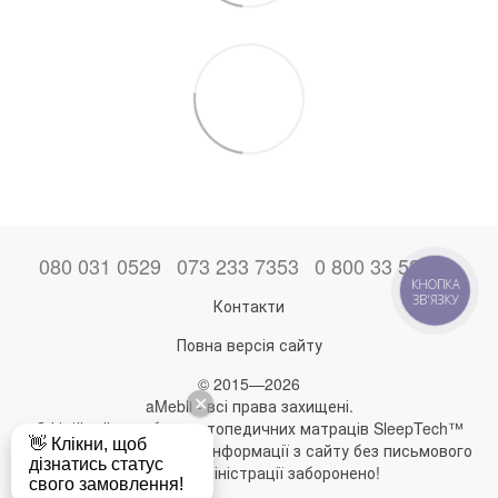
080 031 0529
073 233 7353
0 800 33 52 06
КНОПКА
ЗВ'ЯЗКУ
Контакти
Повна версія сайту
© 2015—2026
aMebli - всі права захищені.
Офіційний виробник ортопедичних матраців SleepTech™
Будь-яке використання інформації з сайту без письмового
дозволу адміністрації заборонено!