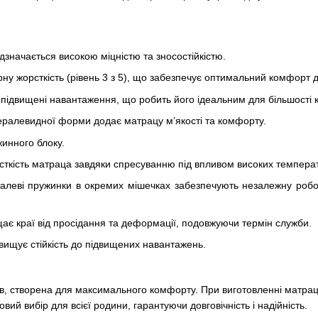
значається високою міцністю та зносостійкістю.
у жорсткість (рівень 3 з 5), що забезпечує оптимальний комфорт дл
підвищені навантаження, що робить його ідеальним для більшості к
ералевидної форми додає матрацу м’якості та комфорту.
инного блоку.
рсткість матраца завдяки спресуванню під впливом високих темпера
алеві пружинки в окремих мішечках забезпечують незалежну робо
є краї від просідання та деформації, подовжуючи термін служби.
двищує стійкість до підвищених навантажень.
ів, створена для максимального комфорту. При виготовленні матраців
вий вибір для всієї родини, гарантуючи довговічність і надійність.