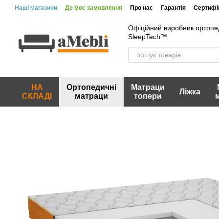
Перейти до основного контенту
Наші магазини
Де моє замовлення
Про нас
Гарантія
Сертифік
Офіційний виробник ортопе
SleepTech™
НА
Ортопедичні
Матраци
Ліжка
СКЛАДІ
матраци
топери