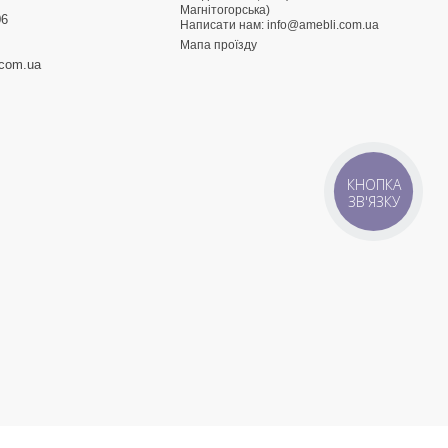
Магнітогорська)
06
Написати нам:
info@amebli.com.ua
Мапа проїзду
.com.ua
КНОПКА
ЗВ'ЯЗКУ