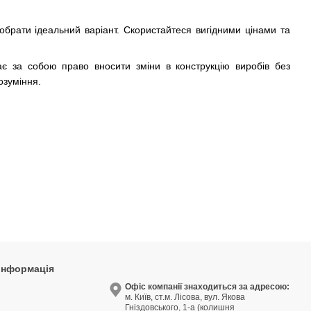
брати ідеальний варіант. Скористайтеся вигідними цінами та
ає за собою право вносити зміни в конструкцію виробів без
озуміння.
 інформація
9
Офіс компанії знаходиться за адресою:
м. Київ, ст.м. Лісова, вул. Якова
3
Гніздовського, 1-а (колишня