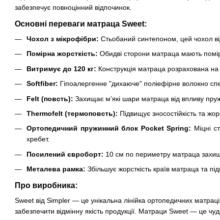
забезпечує повноцінний відпочинок.
Основні переваги матраца Sweet:
Чохол з мікрофібри:
Стьобаний синтепоном, цей чохол від
Помірна жорсткість:
Обидві сторони матраца мають помірн
Витримує до 120 кг:
Конструкція матраца розрахована на 
Softfiber:
Гіпоалергенне "дихаюче" поліефірне волокно сп
Felt (повсть):
Захищає м’які шари матраца від впливу пруж
Thermofelt (термоповсть):
Підвищує зносостійкість та жо
Ортопедичний пружинний блок Pocket Spring:
Міцні ст
хребет.
Посилений євроборт:
10 см по периметру матраца захища
Металева рамка:
Збільшує жорсткість країв матраца та пі
Про виробника:
Sweet від Simpler — це унікальна лінійка ортопедичних матрац
забезпечити відмінну якість продукції. Матраци Sweet — це чудо