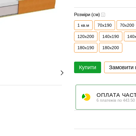
Розміри (см)
1 кв.м
70x190
70х200
120x200
140x190
140
180x190
180x200
Купити
Замовити
ОПЛАТА ЧАС
6 платежів по 443.50