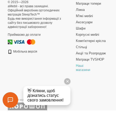
© 2015—2026
Матраци топери
aMebli - всі права захищені.
Ліжка
Офіційний виробник ортопедичних
матраців SleepTech™
М'які меблі
Будь-яке використання інформації з
Аксесуари
сайту без письмового дозволу
адміністрації заборонено!
Шафи
Корпусні меблі
Приймаємо до оплати
Комп'ютерні крісла
Стільці
Мобільна версія
Акції та Розпродаж
Матраци TVSHOP
Наші
магазини
Інтернет-магазин створений з Хорошоп