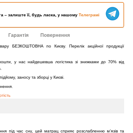
га – залиште її, будь ласка, у нашому
Телеграмі
Гарантія
Повернення
овару БЕЗКОШТОВНА по Києву. Перелік акційної продукції
ошти, у нас найдешевша логістика зі знижками до 70% від
.
ідйому, заносу та зборці у Києві.
рнення.
ртість
ня під час сну, цей матрац сприяє розслабленню м’язів та