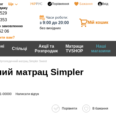
Порівняння
Ще
УКР
РУС
Бажання
Вхід
ог
0529
Часи роботи:
7353
Мій кошик
з 9:00 до 20:00
без вихідних
52 06
ити вам?
ні
Акції та
Матраци
Наші
Стільці
Розпродаж
TVSHOP
магазини
Ортопедичний матрац Simpler Sweet
ий матрац Simpler
01-00000
Написати відгук
Порівняти
В бажання