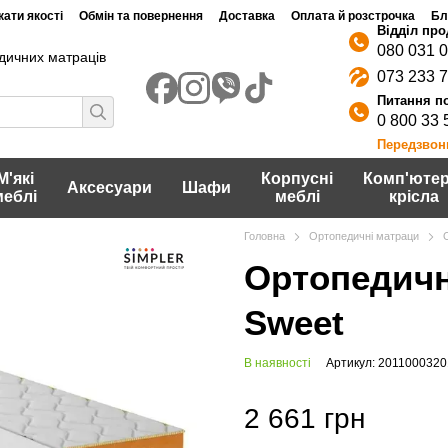
ати якості
Обмін та повернення
Доставка
Оплата й розстрочка
Бл
080 031 
дичних матраців
073 233 
0 800 33 
Передзвон
М'які
Корпусні
Комп'ютер
Аксесуари
Шафи
меблі
меблі
крісла
Головна
Ортопедичні матраци
Ортопедичн
Sweet
В наявності
Артикул: 201100032
2 661 грн