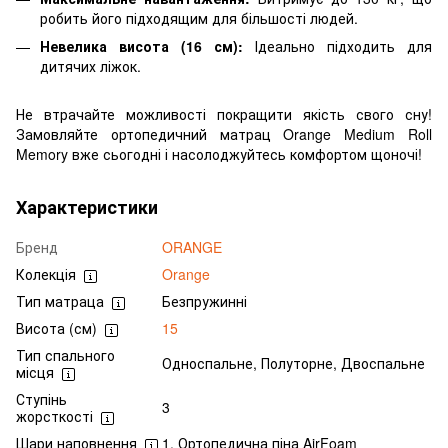
робить його підходящим для більшості людей.
Невелика висота (16 см):
Ідеально підходить для
дитячих ліжок.
Не втрачайте можливості покращити якість свого сну!
Замовляйте ортопедичний матрац Orange Medium Roll
Memory вже сьогодні і насолоджуйтесь комфортом щоночі!
Характеристики
Бренд
ORANGE
Колекція
Orange
Тип матраца
Безпружинні
Висота (см)
15
Тип спального
Односпальне, Полуторне, Двоспальне
місця
Ступінь
3
жорсткості
Шари наповнення
1. Ортопедична піна AirFoam