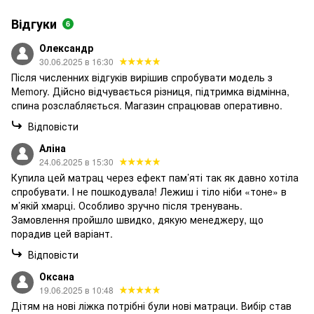
Відгуки
6
Олександр
30.06.2025 в 16:30
Після численних відгуків вирішив спробувати модель з
Memory. Дійсно відчувається різниця, підтримка відмінна,
спина розслабляється. Магазин спрацював оперативно.
Відповісти
Аліна
24.06.2025 в 15:30
Купила цей матрац через ефект пам’яті так як давно хотіла
спробувати. І не пошкодувала! Лежиш і тіло ніби «тонe» в
м’якій хмарці. Особливо зручно після тренувань.
Замовлення пройшло швидко, дякую менеджеру, що
порадив цей варіант.
Відповісти
Оксана
19.06.2025 в 10:48
Дітям на нові ліжка потрібні були нові матраци. Вибір став