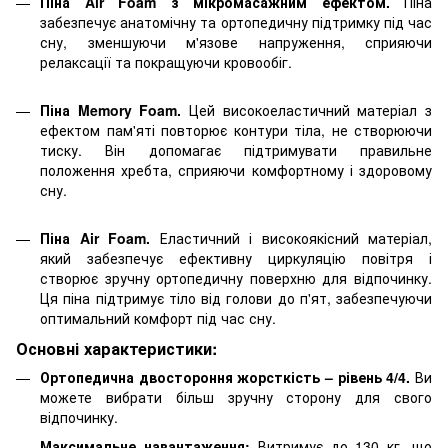
Піна Air Foam з мікромасажним ефектом.
Піна
забезпечує анатомічну та ортопедичну підтримку під час
сну, зменшуючи м'язове напруження, сприяючи
релаксації та покращуючи кровообіг.
Піна Memory Foam.
Цей високоеластичний матеріал з
ефектом пам'яті повторює контури тіла, не створюючи
тиску. Він допомагає підтримувати правильне
положення хребта, сприяючи комфортному і здоровому
сну.
Піна Air Foam.
Еластичний і високоякісний матеріал,
який забезпечує ефективну циркуляцію повітря і
створює зручну ортопедичну поверхню для відпочинку.
Ця піна підтримує тіло від голови до п'ят, забезпечуючи
оптимальний комфорт під час сну.
Основні характеристики:
Ортопедична двостороння жорсткість – рівень 4/4.
Ви
можете вибрати більш зручну сторону для свого
відпочинку.
Максимальне навантаження:
Витримує до 130 кг, що