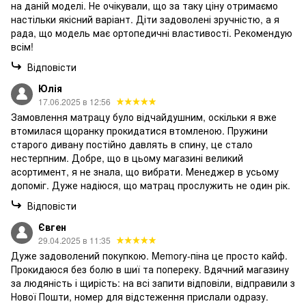
на даній моделі. Не очікували, що за таку ціну отримаємо
настільки якісний варіант. Діти задоволені зручністю, а я
рада, що модель має ортопедичні властивості. Рекомендую
всім!
Відповісти
Юлія
17.06.2025 в 12:56
Замовлення матрацу було відчайдушним, оскільки я вже
втомилася щоранку прокидатися втомленою. Пружини
старого дивану постійно давлять в спину, це стало
нестерпним. Добре, що в цьому магазині великий
асортимент, я не знала, що вибрати. Менеджер в усьому
допоміг. Дуже надіюся, що матрац прослужить не один рік.
Відповісти
Євген
29.04.2025 в 11:35
Дуже задоволений покупкою. Memory-піна це просто кайф.
Прокидаюся без болю в шиї та попереку. Вдячний магазину
за людяність і щирість: на всі запити відповіли, відправили з
Нової Пошти, номер для відстеження прислали одразу.