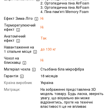
2. Ортопедична піна AirFoam
3. Ортопедична піна AirFoam
4. Піна пам'яті Memory Foam
Ефект Зима-Літо
Ні
Терморегулюючий
Ні
ефект
Анатомічний
Так
ефект
Навантаження на
до 130 кг
1 спальне місце
Чохол на
Ні
блискавці
Матеріал чохла
Стьобана біла мікрофібра
Гарантія
18 місяців
Країна виробник
Україна
Матраци:
На зображенні представлена 3D
модель товару. Будь ласка, зверніть
увагу, що візуально він може
відрізнятись, проте на технічні
властивості це не впливає