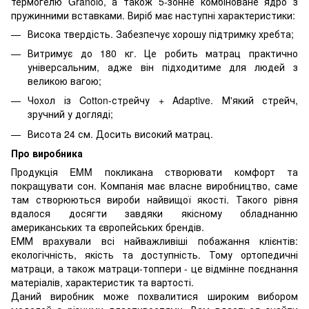
термогелю Granolo, а також 5-зонне комбіноване ядро ​​з
пружинними вставками. Виріб має наступні характеристики:
Висока твердість. Забезпечує хорошу підтримку хребта;
Витримує до 180 кг. Це робить матрац практично
універсальним, адже він підходитиме для людей з
великою вагою;
Чохол із Cotton-стрейчу + Adaptive. М'який стрейч,
зручний у догляді;
Висота 24 см. Досить високий матрац.
Про виробника
Продукція EMM покликана створювати комфорт та
покращувати сон. Компанія має власне виробництво, саме
там створюються вироби найвищої якості. Такого рівня
вдалося досягти завдяки якісному обладнанню
американських та європейських брендів.
ЕММ врахували всі найважливіші побажання клієнтів:
екологічність, якість та доступність. Тому ортопедичні
матраци, а також матраци-топпери - це відмінне поєднання
матеріалів, характеристик та вартості.
Даний виробник може похвалитися широким вибором