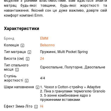
моделей з різними властивостями. Вам вдасться знайти
матрац будь-якої товщини, будь-якої жорсткості та
навантаження. Якісний сон це дуже важливо, довірте свій
комфорт компанії Emm.
Характеристики
Бренд
EMM
Колекція
Belsonno
Тип матраца
Пружинні, Multi Pocket Spring
Висота (см)
24
Тип спального
Односпальне, Полуторне, Двоспальне
місця
Ступінь
4/4
жорсткості
Шари наповнення
1. Чохол з Cotton-стрейчу + Adaptive
2. Піна з гранулами термогелю Granolo
3. 5-зонне комбіноване ядро з
пружинними вставками
Ефект Зима-Літо
Ні